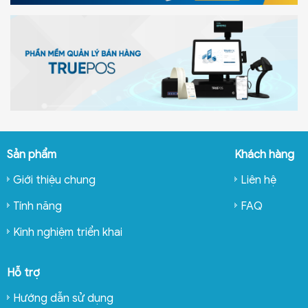
Sản phẩm
Khách hàng
Giới thiệu chung
Liên hệ
Tính năng
FAQ
Kinh nghiệm triển khai
Hỗ trợ
Hướng dẫn sử dụng