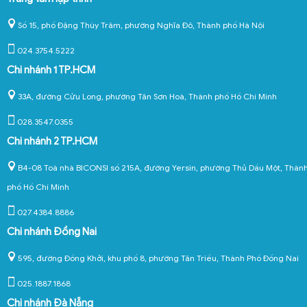
Số 15, phố Đặng Thùy Trâm, phường Nghĩa Đô, Thành phố Hà Nội
024.3754.5222
Chi nhánh 1 TP.HCM
33A, đường Cửu Long, phường Tân Sơn Hoà, Thành phố Hồ Chí Minh
028.3547.0355
Chi nhánh 2 TP.HCM
B4-08 Toà nhà BICONSI số 215A, đường Yersin, phường Thủ Dầu Một, Thàn
phố Hồ Chí Minh
027.4384.8886
Chi nhánh Đồng Nai
595, đường Đồng Khởi, khu phố 8, phường Tân Triều, Thành Phố Đồng Nai
025.1887.1868
Chi nhánh Đà Nẵng