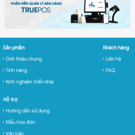
Sản phẩm
Khách hàng
Giới thiệu chung
Liên hệ
Tính năng
FAQ
Kinh nghiệm triển khai
Hỗ trợ
Hướng dẫn sử dụng
Mẫu hóa đơn
Văn bản