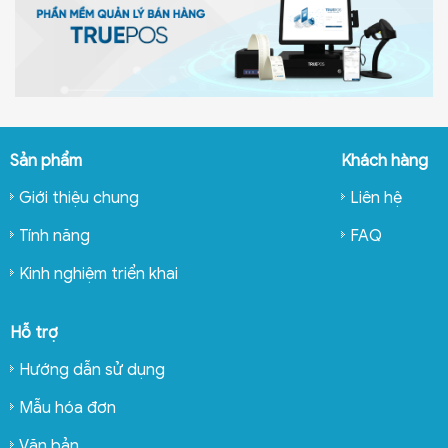
Sản phẩm
Khách hàng
Giới thiệu chung
Liên hệ
Tính năng
FAQ
Kinh nghiệm triển khai
Hỗ trợ
Hướng dẫn sử dụng
Mẫu hóa đơn
Văn bản