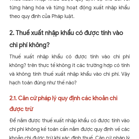
từng hàng hóa và từng hoạt động xuất nhập khẩu
theo quy định của Pháp luật.
2. Thuế xuất nhập khẩu có được tính vào
chi phí không?
Thuế xuất nhập khẩu có được tính vào chi phí
không? trên thực tế không ít các trường hợp có tính
và không tính thuế xuất nhập khẩu vào chi phí. Vậy
hạch toán đúng như thế nào?
2.1. Căn cứ pháp lý quy định các khoản chi
được trừ
Để nắm được thuế xuất nhập khẩu có được tính vào
chi phí không kế toán cần nắm được quy định về các
khoản chi được trừ khi xác định thuế. Căn cứ pháp lý