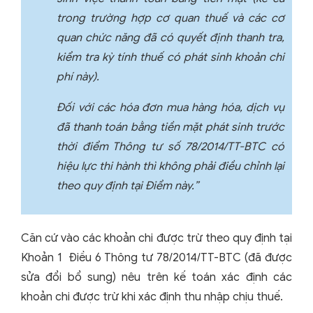
trong trường hợp cơ quan thuế và các cơ
quan chức năng đã có quyết định thanh tra,
kiểm tra kỳ tính thuế có phát sinh khoản chi
phí này).
Đối với các hóa đơn mua hàng hóa, dịch vụ
đã thanh toán bằng tiền mặt phát sinh trước
thời điểm Thông tư số 78/2014/TT-BTC có
hiệu lực thi hành thì không phải điều chỉnh lại
theo quy định tại Điểm này.”
Căn cứ vào các khoản chi được trừ theo quy định tại
Khoản 1 Điều 6 Thông tư 78/2014/TT-BTC (đã được
sửa đổi bổ sung) nêu trên kế toán xác định các
khoản chi được trừ khi xác định thu nhập chịu thuế.