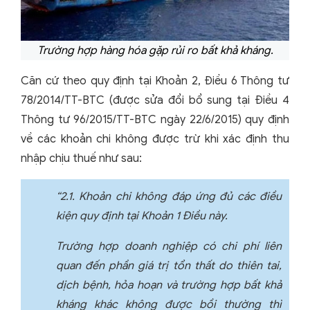
Trường hợp hàng hóa gặp rủi ro bất khả kháng.
Căn cứ theo quy định tại Khoản 2, Điều 6 Thông tư
78/2014/TT-BTC (được sửa đổi bổ sung tại Điều 4
Thông tư 96/2015/TT-BTC ngày 22/6/2015) quy định
về các khoản chi không được trừ khi xác định thu
nhập chịu thuế như sau:
“2.1. Khoản chi không đáp ứng đủ các điều
kiện quy định tại Khoản 1 Điều này.
Trường hợp doanh nghiệp có chi phí liên
quan đến phần giá trị tổn thất do thiên tai,
dịch bệnh, hỏa hoạn và trường hợp bất khả
kháng khác không được bồi thường thì