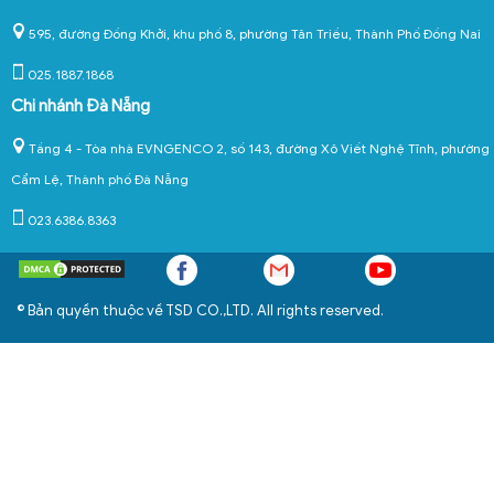
595, đường Đồng Khởi, khu phố 8, phường Tân Triều, Thành Phố Đồng Nai
025.1887.1868
Chi nhánh Đà Nẵng
Tầng 4 - Tòa nhà EVNGENCO 2, số 143, đường Xô Viết Nghệ Tĩnh, phường
Cẩm Lệ, Thành phố Đà Nẵng
023.6386.8363
© Bản quyền thuộc về TSD CO.,LTD. All rights reserved.