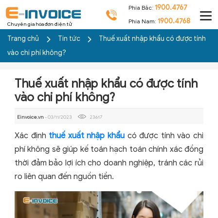
1900.4767
Phía Bắc:
1900.4768
Phía Nam:
Chuyên gia hóa đơn điện tử
Trang chủ
Tin tức
Thuế xuất nhập khẩu có được tính
vào chi phí không?
Thuế xuất nhập khẩu có được tính
vào chi phí không?
Einvoice.vn
- 03/11/2023
23617
Xác định
thuế xuất nhập khẩu
có được tính vào chi
phí không sẽ giúp kế toán hạch toán chính xác đồng
thời đảm bảo lợi ích cho doanh nghiệp, tránh các rủi
ro liên quan đến nguồn tiền.