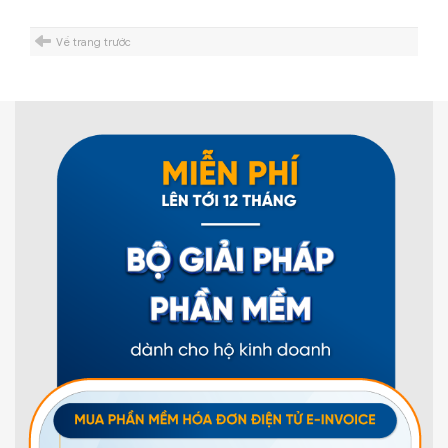
Về trang trước