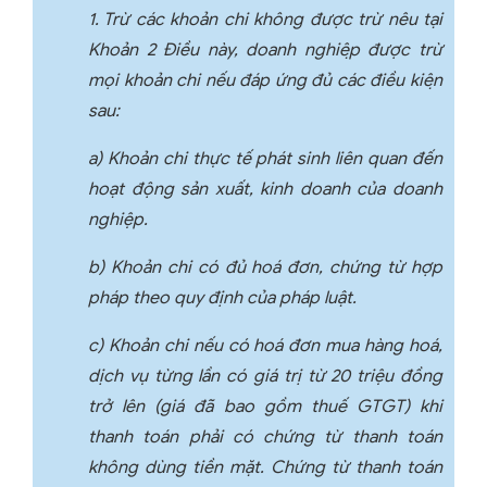
1. Trừ các khoản chi không được trừ nêu tại
Khoản 2 Điều này, doanh nghiệp được trừ
mọi khoản chi nếu đáp ứng đủ các điều kiện
sau:
a) Khoản chi thực tế phát sinh liên quan đến
hoạt động sản xuất, kinh doanh của doanh
nghiệp.
b) Khoản chi có đủ hoá đơn, chứng từ hợp
pháp theo quy định của pháp luật.
c) Khoản chi nếu có hoá đơn mua hàng hoá,
dịch vụ từng lần có giá trị từ 20 triệu đồng
trở lên (giá đã bao gồm thuế GTGT) khi
thanh toán phải có chứng từ thanh toán
không dùng tiền mặt.
Chứng từ thanh toán