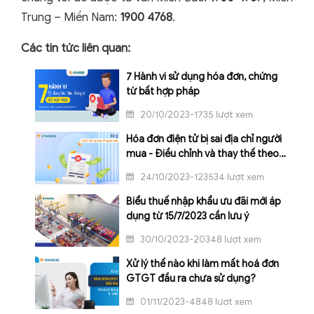
Trung – Miền Nam:
1900 4768
.
Các tin tức liên quan:
7 Hành vi sử dụng hóa đơn, chứng
từ bất hợp pháp
20/10/2023-1735 lượt xem
Hóa đơn điện tử bị sai địa chỉ người
mua - Điều chỉnh và thay thế theo
thông tư 78 thế nào?
24/10/2023-123534 lượt xem
Biểu thuế nhập khẩu ưu đãi mới áp
dụng từ 15/7/2023 cần lưu ý
30/10/2023-20348 lượt xem
Xử lý thế nào khi làm mất hoá đơn
GTGT đầu ra chưa sử dụng?
01/11/2023-4848 lượt xem