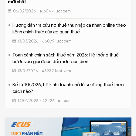
mới nhất
05/02/2026 - 166047 lượt xem
Hướng dẫn tra cứu nợ thuế thu nhập cá nhân online theo
kênh chính thức của cơ quan thuế
13/03/2026 - 65079 lượt xem
Toàn cảnh chính sách thuế năm 2026: Hệ thống thuế
bước vào giai đoạn đổi mới toàn diện
13/01/2026 - 48787 lượt xem
Kể từ 1/1/2026, hộ kinh doanh nhỏ lẻ sẽ đóng thuế theo
cách nào?
14/01/2026 - 42225 lượt xem