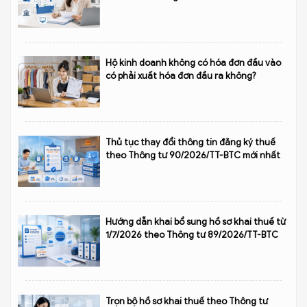
Hộ kinh doanh không có hóa đơn đầu vào
có phải xuất hóa đơn đầu ra không?
Thủ tục thay đổi thông tin đăng ký thuế
theo Thông tư 90/2026/TT-BTC mới nhất
Hướng dẫn khai bổ sung hồ sơ khai thuế từ
1/7/2026 theo Thông tư 89/2026/TT-BTC
Trọn bộ hồ sơ khai thuế theo Thông tư