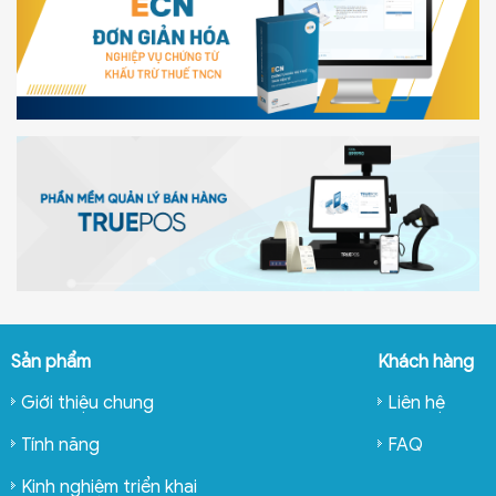
Sản phẩm
Khách hàng
Giới thiệu chung
Liên hệ
Tính năng
FAQ
Kinh nghiệm triển khai