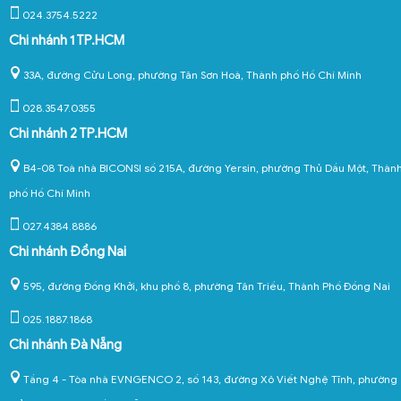
024.3754.5222
Chi nhánh 1 TP.HCM
33A, đường Cửu Long, phường Tân Sơn Hoà, Thành phố Hồ Chí Minh
028.3547.0355
Chi nhánh 2 TP.HCM
B4-08 Toà nhà BICONSI số 215A, đường Yersin, phường Thủ Dầu Một, Thàn
phố Hồ Chí Minh
027.4384.8886
Chi nhánh Đồng Nai
595, đường Đồng Khởi, khu phố 8, phường Tân Triều, Thành Phố Đồng Nai
025.1887.1868
Chi nhánh Đà Nẵng
Tầng 4 - Tòa nhà EVNGENCO 2, số 143, đường Xô Viết Nghệ Tĩnh, phường