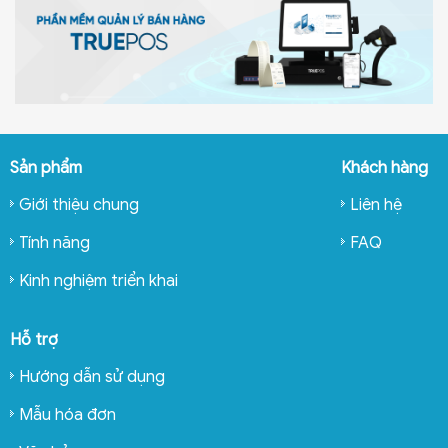
Sản phẩm
Khách hàng
Giới thiệu chung
Liên hệ
Tính năng
FAQ
Kinh nghiệm triển khai
Hỗ trợ
Hướng dẫn sử dụng
Mẫu hóa đơn