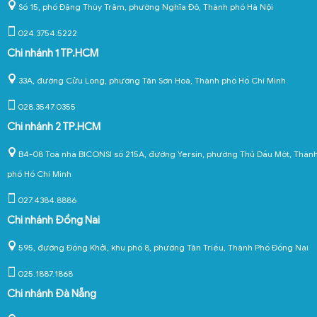
Số 15, phố Đặng Thùy Trâm, phường Nghĩa Đô, Thành phố Hà Nội
024.3754.5222
Chi nhánh 1 TP.HCM
33A, đường Cửu Long, phường Tân Sơn Hoà, Thành phố Hồ Chí Minh
028.3547.0355
Chi nhánh 2 TP.HCM
B4-08 Toà nhà BICONSI số 215A, đường Yersin, phường Thủ Dầu Một, Thàn
phố Hồ Chí Minh
027.4384.8886
Chi nhánh Đồng Nai
595, đường Đồng Khởi, khu phố 8, phường Tân Triều, Thành Phố Đồng Nai
025.1887.1868
Chi nhánh Đà Nẵng