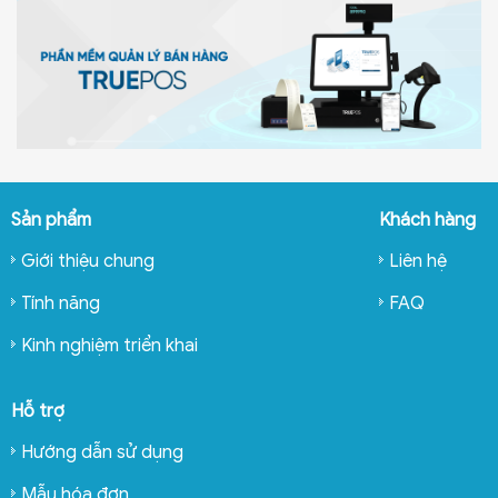
Sản phẩm
Khách hàng
Giới thiệu chung
Liên hệ
Tính năng
FAQ
Kinh nghiệm triển khai
Hỗ trợ
Hướng dẫn sử dụng
Mẫu hóa đơn