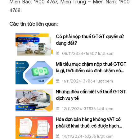
Miền Bắc: 1900 4767, Miền Trung – Miền Nam: 1900
4768.
Các tin tức liên quan:
Có phải nộp thuế GTGT quyền sử
dụng đất?
08/11/2024-16507 lượt xem
Mã tiểu mục chậm nộp thuế GTGT
là gì, thời điểm xác định chậm nộp
thuế là khi nào?
11/11/2024-37864 lượt xem
Những điều cần biết về thuế GTGT
dịch vụ y tế
12/11/2024-37536 lượt xem
Hóa đơn bán hàng không VAT có
phải kê khai thuế, có được hạch
toán vào chi phí không?
14/11/2024-63235 lượt xem