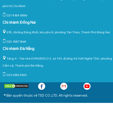
phố Hồ Chí Minh
027.4384.8886
Chi nhánh Đồng Nai
595, đường Đồng Khởi, khu phố 8, phường Tân Triều, Thành Phố Đồng Nai
025.1887.1868
Chi nhánh Đà Nẵng
Tầng 4 - Tòa nhà EVNGENCO 2, số 143, đường Xô Viết Nghệ Tĩnh, phường
Cẩm Lệ, Thành phố Đà Nẵng
023.6386.8363
© Bản quyền thuộc về TSD CO.,LTD. All rights reserved.