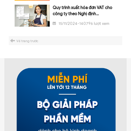
Quy trình xuất hóa đơn VAT cho
công ty theo Nghị định
123/2020/NĐ-CP
15/11/2024-140796 lượt xem
Về trang trước