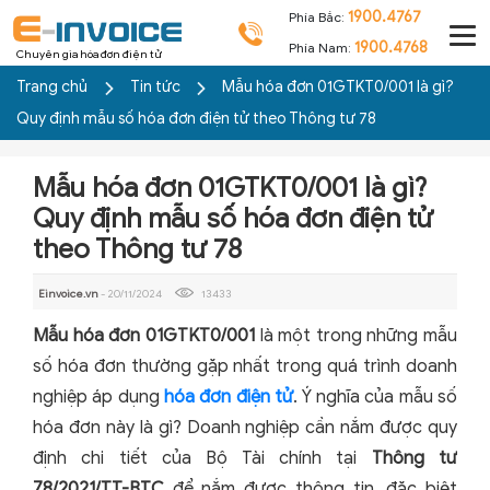
1900.4767
Phía Bắc:
1900.4768
Phía Nam:
Chuyên gia hóa đơn điện tử
Trang chủ
Tin tức
Mẫu hóa đơn 01GTKT0/001 là gì?
Quy định mẫu số hóa đơn điện tử theo Thông tư 78
Mẫu hóa đơn 01GTKT0/001 là gì?
Quy định mẫu số hóa đơn điện tử
theo Thông tư 78
Einvoice.vn
- 20/11/2024
13433
Mẫu hóa đơn 01GTKT0/001
là một trong những mẫu
số hóa đơn thường gặp nhất trong quá trình doanh
nghiệp áp dụng
hóa đơn điện tử
. Ý nghĩa của mẫu số
hóa đơn này là gì? Doanh nghiệp cần nắm được quy
định chi tiết của Bộ Tài chính tại
Thông tư
78/2021/TT-BTC
để nắm được thông tin, đặc biệt