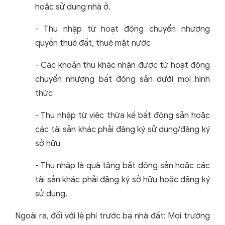
hoặc sử dụng nhà ở.
- Thu nhập từ hoạt động chuyển nhượng
quyền thuê đất, thuê mặt nước
- Các khoản thu khác nhận được từ hoạt động
chuyển nhượng bất động sản dưới mọi hình
thức
- Thu nhập từ việc thừa kế bất động sản hoặc
các tài sản khác phải đăng ký sử dụng/đăng ký
sở hữu
- Thu nhập là quà tặng bất động sản hoặc các
tài sản khác phải đăng ký sở hữu hoặc đăng ký
sử dụng.
Ngoài ra, đối với lệ phí trước bạ nhà đất: Mọi trường