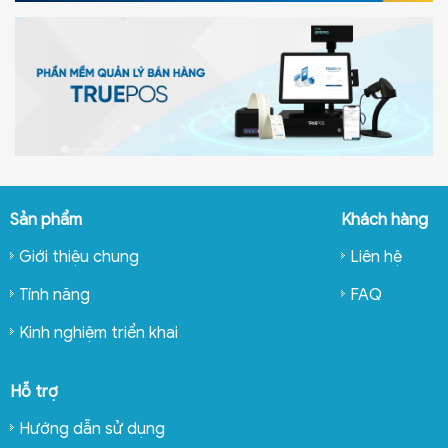
Sản phẩm
Khách hàng
Giới thiệu chung
Liên hệ
Tính năng
FAQ
Kinh nghiệm triển khai
Hỗ trợ
Hướng dẫn sử dụng