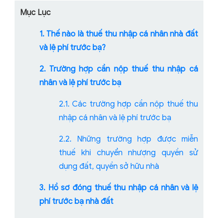
Mục Lục
1. Thế nào là thuế thu nhập cá nhân nhà đất
và lệ phí trước bạ?
2. Trường hợp cần nộp thuế thu nhập cá
nhân và lệ phí trước bạ
2.1. Các trường hợp cần nộp thuế thu
nhập cá nhân và lệ phí trước bạ
2.2. Những trường hợp được miễn
thuế khi chuyển nhượng quyền sử
dụng đất, quyền sở hữu nhà
3. Hồ sơ đóng thuế thu nhập cá nhân và lệ
phí trước bạ nhà đất