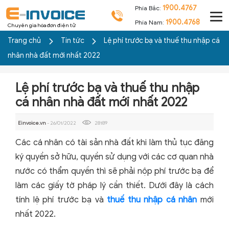
1900.4767
Phía Bắc:
1900.4768
Phía Nam:
Chuyên gia hóa đơn điện tử
Trang chủ
Tin tức
Lệ phí trước bạ và thuế thu nhập cá
nhân nhà đất mới nhất 2022
Lệ phí trước bạ và thuế thu nhập
cá nhân nhà đất mới nhất 2022
Einvoice.vn
- 26/01/2022
28189
Các cá nhân có tài sản nhà đất khi làm thủ tục đăng
ký quyền sở hữu, quyền sử dụng với các cơ quan nhà
nước có thẩm quyền thì sẽ phải nộp phí trước bạ để
làm các giấy tờ pháp lý cần thiết. Dưới đây là cách
tính lệ phí trước bạ và
thuế thu nhập cá nhân
mới
nhất 2022.