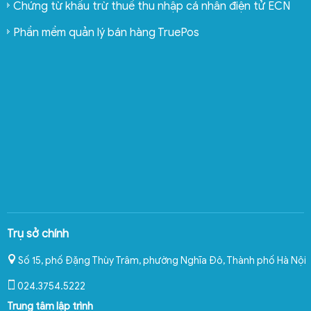
Chứng từ khấu trừ thuế thu nhập cá nhân điện tử ECN
Phần mềm quản lý bán hàng TruePos
Trụ sở chính
Số 15, phố Đặng Thùy Trâm, phường Nghĩa Đô
,
Thành phố Hà Nội
024.3754.5222
Trung tâm lập trình