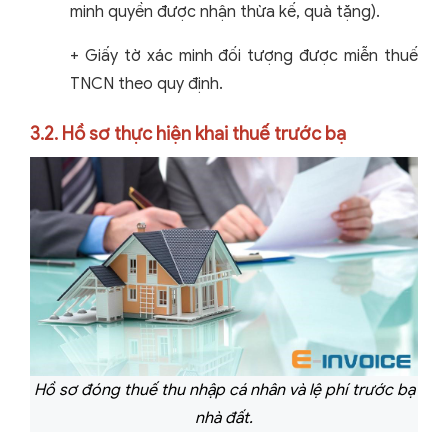
minh quyền được nhận thừa kế, quà tặng).
+ Giấy tờ xác minh đối tượng được miễn thuế
TNCN theo quy định.
3.2. Hồ sơ thực hiện khai thuế trước bạ
Hồ sơ đóng thuế thu nhập cá nhân và lệ phí trước bạ
nhà đất.