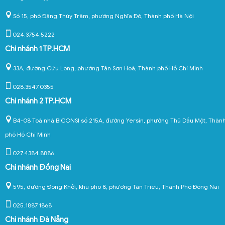
Số 15, phố Đặng Thùy Trâm, phường Nghĩa Đô, Thành phố Hà Nội
024.3754.5222
Chi nhánh 1 TP.HCM
33A, đường Cửu Long, phường Tân Sơn Hoà, Thành phố Hồ Chí Minh
028.3547.0355
Chi nhánh 2 TP.HCM
B4-08 Toà nhà BICONSI số 215A, đường Yersin, phường Thủ Dầu Một, Thàn
phố Hồ Chí Minh
027.4384.8886
Chi nhánh Đồng Nai
595, đường Đồng Khởi, khu phố 8, phường Tân Triều, Thành Phố Đồng Nai
025.1887.1868
Chi nhánh Đà Nẵng