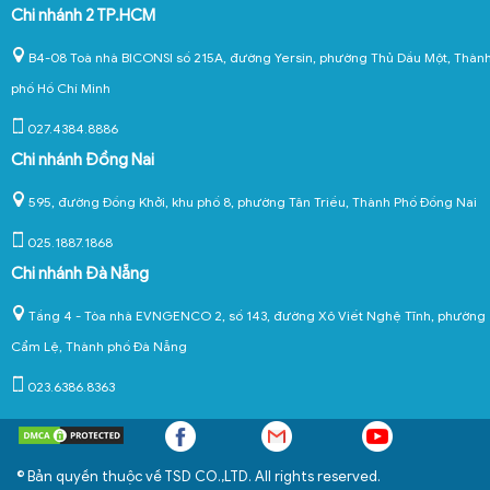
Chi nhánh 2 TP.HCM
B4-08 Toà nhà BICONSI số 215A, đường Yersin, phường Thủ Dầu Một, Thàn
phố Hồ Chí Minh
027.4384.8886
Chi nhánh Đồng Nai
595, đường Đồng Khởi, khu phố 8, phường Tân Triều, Thành Phố Đồng Nai
025.1887.1868
Chi nhánh Đà Nẵng
Tầng 4 - Tòa nhà EVNGENCO 2, số 143, đường Xô Viết Nghệ Tĩnh, phường
Cẩm Lệ, Thành phố Đà Nẵng
023.6386.8363
© Bản quyền thuộc về TSD CO.,LTD. All rights reserved.