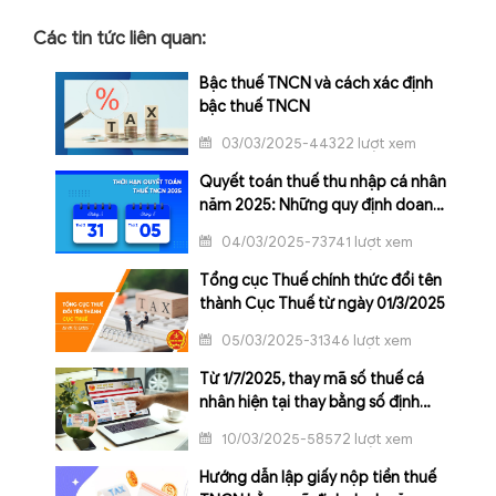
Các tin tức liên quan:
Bậc thuế TNCN và cách xác định
bậc thuế TNCN
03/03/2025-44322 lượt xem
Quyết toán thuế thu nhập cá nhân
năm 2025: Những quy định doanh
nghiệp, cá nhân cần biết
04/03/2025-73741 lượt xem
Tổng cục Thuế chính thức đổi tên
thành Cục Thuế từ ngày 01/3/2025
05/03/2025-31346 lượt xem
Từ 1/7/2025, thay mã số thuế cá
nhân hiện tại thay bằng số định
danh cá nhân
10/03/2025-58572 lượt xem
Hướng dẫn lập giấy nộp tiền thuế