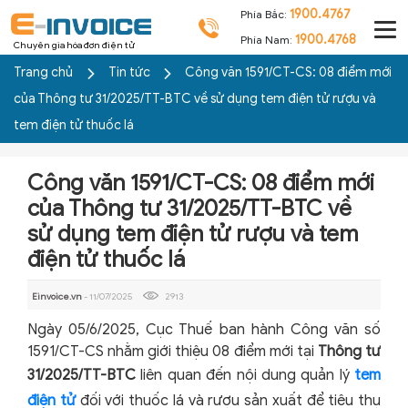
1900.4767
Phía Bắc:
1900.4768
Phía Nam:
Chuyên gia hóa đơn điện tử
Trang chủ
Tin tức
Công văn 1591/CT-CS: 08 điểm mới
của Thông tư 31/2025/TT-BTC về sử dụng tem điện tử rượu và
tem điện tử thuốc lá
Công văn 1591/CT-CS: 08 điểm mới
của Thông tư 31/2025/TT-BTC về
sử dụng tem điện tử rượu và tem
điện tử thuốc lá
Einvoice.vn
- 11/07/2025
2913
Ngày 05/6/2025, Cục Thuế ban hành Công văn số
1591/CT-CS nhằm giới thiệu 08 điểm mới tại
Thông tư
31/2025/TT-BTC
liên quan đến nội dung quản lý
tem
điện tử
đối với thuốc lá và rượu sản xuất để tiêu thụ