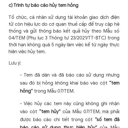
c) Trình tự báo cáo hủy tem hỏng
Tổ chức, cá nhân sử dụng tài khoản giao dịch điện
tử còn hiệu lực do cơ quan thuế cấp để truy cập hệ
thống và gửi thông báo kết quả hủy theo Mẫu số
04/TEM (Phụ lục 3 Thông tư 23/2021/TT-BTC) trong
thời hạn không quá 5 ngày làm việc kể từ ngày thực
hiện việc hủy tem.
Lưu ý:
-
Tem đã dán và đã báo cáo sử dụng nhưng
sau đó bị hỏng không khai báo vào cột
“tem
hỏng”
trong Mẫu 07/TEM.
-
Việc hủy các tem này cũng không ghi nhận
vào cột
“tem hủy”
của Mẫu 07/TEM, mà phải
được báo cáo chi tiết trong cột
“số tem đã
báo cáo sử dụng thực hiện hủy”
của Mẫu