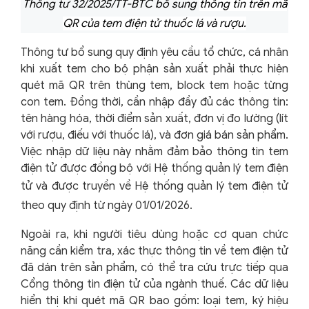
Thông tư 32/2025/TT-BTC bổ sung
thông tin trên mã
QR của tem điện tử thuốc lá và rượu.
Thông tư bổ sung quy định yêu cầu tổ chức, cá nhân
khi xuất tem cho bộ phận sản xuất phải thực hiện
quét mã QR trên thùng tem, block tem hoặc từng
con tem. Đồng thời, cần nhập đầy đủ các thông tin:
tên hàng hóa, thời điểm sản xuất, đơn vị đo lường (lít
với rượu, điếu với thuốc lá), và đơn giá bán sản phẩm.
Việc nhập dữ liệu này nhằm đảm bảo thông tin tem
điện tử được đồng bộ với Hệ thống quản lý tem điện
tử và
được truyền về Hệ thống quản lý tem điện tử
theo quy định từ ngày
01/01/2026.
Ngoài ra, khi người tiêu dùng hoặc cơ quan chức
năng cần kiểm tra, xác thực thông tin về tem điện tử
đã dán trên sản phẩm, có thể tra cứu trực tiếp qua
Cổng thông tin điện tử của ngành thuế. Các dữ liệu
hiển thị khi quét mã QR bao gồm: loại tem, ký hiệu