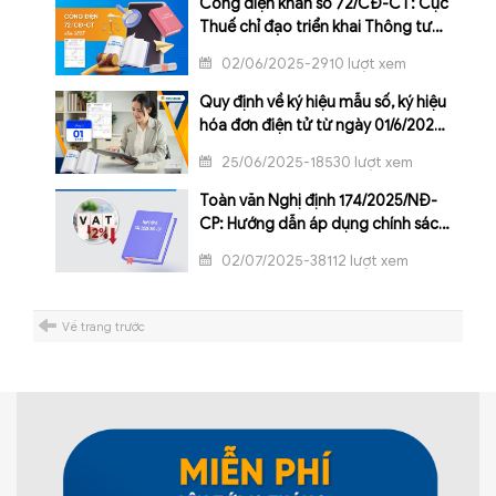
Công điện khẩn số 72/CĐ-CT: Cục
Thuế chỉ đạo triển khai Thông tư
mới về quản lý tem và hóa đơn điện
02/06/2025-2910 lượt xem
tử
Quy định về ký hiệu mẫu số, ký hiệu
hóa đơn điện tử từ ngày 01/6/2025
theo Thông tư 32/2025/TT-BTC
25/06/2025-18530 lượt xem
Toàn văn Nghị định 174/2025/NĐ-
CP: Hướng dẫn áp dụng chính sách
giảm thuế GTGT theo Nghị quyết
02/07/2025-38112 lượt xem
204/2025/QH15
Về trang trước