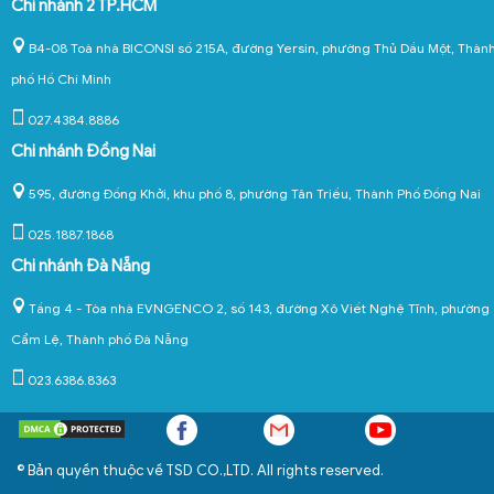
Chi nhánh 2 TP.HCM
B4-08 Toà nhà BICONSI số 215A, đường Yersin, phường Thủ Dầu Một, Thàn
phố Hồ Chí Minh
027.4384.8886
Chi nhánh Đồng Nai
595, đường Đồng Khởi, khu phố 8, phường Tân Triều, Thành Phố Đồng Nai
025.1887.1868
Chi nhánh Đà Nẵng
Tầng 4 - Tòa nhà EVNGENCO 2, số 143, đường Xô Viết Nghệ Tĩnh, phường
Cẩm Lệ, Thành phố Đà Nẵng
023.6386.8363
© Bản quyền thuộc về TSD CO.,LTD. All rights reserved.