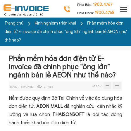
1900.4767
Phía Bắc:
1900.4768
Phía Nam:
Chuyên gia hóa đơn điện tử
Trang chủ
Kinh nghiệm triển khai
Phần mềm hóa đơn
điện tử E-invoice đã chinh phục “ông lớn” ngành bán lẻ AEON như
thế nào?
Phần mềm hóa đơn điện tử E-
invoice đã chinh phục “ông lớn”
ngành bán lẻ AEON như thế nào?
Cỡ chữ
09:07 - 30/11/2019
23230
Nắm được quy định Bộ Tài Chính về việc áp dụng hóa
đơn điện tử,
AEON MALL
đã nghiên cứu, cân nhắc kỹ
lưỡng và lựa chọn
THAISONSOFT
là đối tác đồng
hành triển khai hóa đơn điện tử.