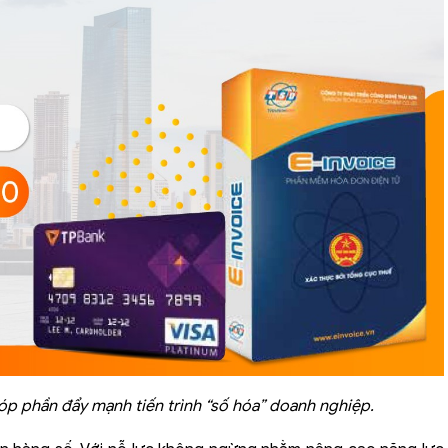
óp phần đẩy mạnh tiến trình “số hóa” doanh nghiệp.