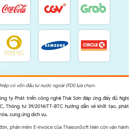
iệp có vốn đầu tư nước ngoài (FDI) lựa chọn.
ông ty Phát triển công nghệ Thái Sơn đáp ứng đầy đủ Nghị
TC, Thông tư 39/2014/TT-BTC hướng dẫn về khởi tạo, phát
hóa, cung ứng dịch vụ.
 đơn, phần mềm E-invoice của ThaisonSoft hiện còn vận hành