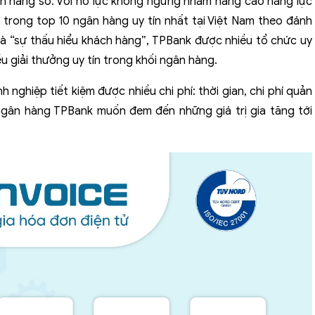
ân hàng số. Với nỗ lực không ngừng nhằm nâng cao năng lực
 trong top 10 ngân hàng uy tín nhất tại Việt Nam theo đánh
là “sự thấu hiểu khách hàng”, TPBank được nhiều tổ chức uy
u giải thưởng uy tín trong khối ngân hàng.
nghiệp tiết kiệm được nhiều chi phí: thời gian, chi phí quản
 ngân hàng TPBank muốn đem đến những giá trị gia tăng tới