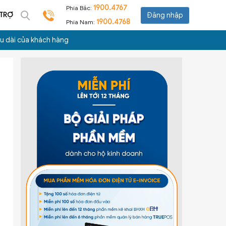
1900.4767
Phía Bắc:
 TRỢ
Đăng nhập
1900.4768
Phía Nam:
lâu dài của khách hàng