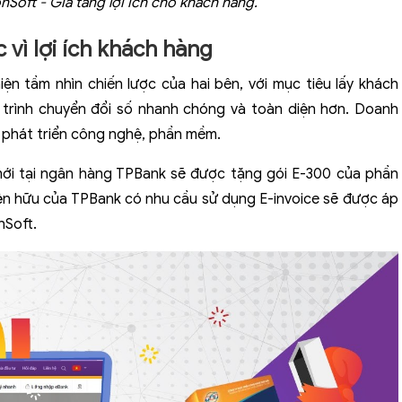
nSoft - Gia tăng lợi ích cho khách hàng.
 vì lợi ích khách hàng
ện tầm nhìn chiến lược của hai bên, với mục tiêu lấy khách
 trình chuyển đổi số nhanh chóng và toàn diện hơn. Doanh
ề phát triển công nghệ, phần mềm.
mới tại ngân hàng TPBank sẽ được tặng gói E-300 của phần
ện hữu của TPBank có nhu cầu sử dụng E-invoice sẽ được áp
nSoft.