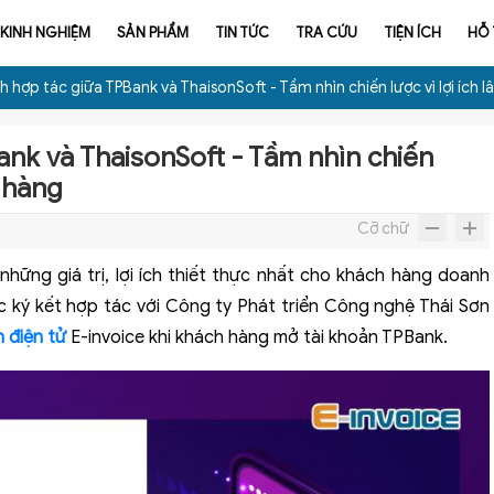
KINH NGHIỆM
SẢN PHẨM
TIN TỨC
TRA CỨU
TIỆN ÍCH
HỖ
 hợp tác giữa TPBank và ThaisonSoft - Tầm nhìn chiến lược vì lợi ích 
ank và ThaisonSoft - Tầm nhìn chiến
h hàng
Cỡ chữ
ững giá trị, lợi ích thiết thực nhất cho khách hàng doanh
 ký kết hợp tác với Công ty Phát triển Công nghệ Thái Sơn
 điện tử
E-invoice khi khách hàng mở tài khoản TPBank.