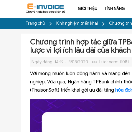
GIỚI THIỆU
TÍNH NĂNG
Chuyên gia hóa đơn điện tử
Trang chủ
Kinh nghiệm triển khai
Chương trình
Chương trình hợp tác giữa TPB
lược vì lợi ích lâu dài của khác
Ngày đăng:
14:19 - 13/08/2020
Lượt xem:
11081
Với mong muốn luôn đồng hành và mang đến nh
nghiệp. Vừa qua, Ngân hàng TPBank chính thức
(ThaisonSoft) triển khai gói ưu đãi tặng
hóa đơn