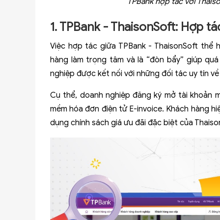
TPBank hợp tác với Thaiso
1. TPBank - ThaisonSoft: Hợp tác
Việc hợp tác giữa TPBank - ThaisonSoft thể hi
hàng làm trọng tâm và là “đòn bẩy” giúp quá
nghiệp được kết nối với những đối tác uy tín v
Cụ thể, doanh nghiệp đăng ký mở tài khoản 
mềm hóa đơn điện tử E-invoice. Khách hàng hi
dụng chính sách giá ưu đãi đặc biệt của Thaiso