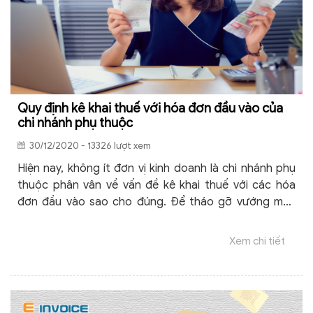
Quy định kê khai thuế với hóa đơn đầu vào của
chi nhánh phụ thuộc
30/12/2020 - 13326 lượt xem
Hiện nay, không ít đơn vị kinh doanh là chi nhánh phụ
thuộc phân vân về vấn đề kê khai thuế với các hóa
đơn đầu vào sao cho đúng. Để tháo gỡ vướng mắc
này, bài viết dưới đây sẽ hướng dẫn chi tiết tới bạn và
doanh nghiệp các quy định mới nhất về kê khai thuế
Xem chi tiết
với hóa đơn đầu vào của chi nhánh phụ thuộc.