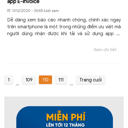
app E-invoice
11/12/2020 - 3558 lượt xem
Dễ dàng xem báo cáo nhanh chóng, chính xác ngay
trên smartphone là một trong những điểm ưu việt mà
người dùng nhận được khi tải và sử dụng app E-
invoice. Dưới đây, bài viết sẽ cập nhật đến bạn 04 loại
các báo cáo hữu ích trên app hóa đơn điện tử này.
Xem chi tiết
1
109
110
111
Trang cuối
...
...