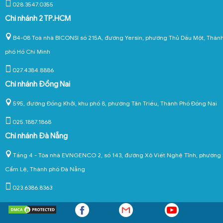
028.3547.0355
Chi nhánh 2 TP.HCM
B4-08 Toà nhà BICONSI số 215A, đường Yersin, phường Thủ Dầu Một, Thàn
phố Hồ Chí Minh
027.4384.8886
Chi nhánh Đồng Nai
595, đường Đồng Khởi, khu phố 8, phường Tân Triều, Thành Phố Đồng Nai
025.1887.1868
Chi nhánh Đà Nẵng
Tầng 4 - Tòa nhà EVNGENCO 2, số 143, đường Xô Viết Nghệ Tĩnh, phường
Cẩm Lệ, Thành phố Đà Nẵng
023.6386.8363