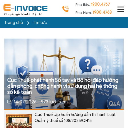
1900.4767
Phía Bắc:
1900.4768
Phía Nam:
Chuyên gia hóa đơn điện tử
Trang chủ
Tin tức
Cục Thuế phát hành Sổ tay và Bộ hỏi đáp hướng
dẫn phòng, chống hành vi sử dụng hai hệ thống
sổ kế toán
14/07/2026 - 973 lượt xem
Cục Thuế tập huấn hướng dẫn thi hành Luật
Quản lý thuế số 108/2025/QH15