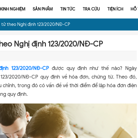
KINH NGHIỆM
SẢN PHẨM
TIN TỨC
TRA CỨU
TIỆN ÍCH
HỖ
n tử theo Nghị định 123/2020/NĐ-CP
theo Nghị định 123/2020/NĐ-CP
định 123/2020/NĐ-CP
được quy định như thế nào? Ngày
ố 123/2020/NĐ-CP quy định về hóa đơn, chứng từ. Theo đó,
u chỉnh, trong đó có vấn đề về thời điểm để lập hóa đơn điện
ng quy định.