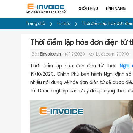
GIỚI THIỆU
TÍNH NĂNG
Chuyên gia hóa đơn điện tử
Trang chủ
Tin tức
Thời điểm lập hóa đơn điệ
Thời điểm lập hóa đơn điện tử 
Bởi:
Einvoice.vn
- 14/12/2020
Lượt xem:
20990
Thời điểm lập hóa đơn điện tử theo
Nghị 
19/10/2020, Chính Phủ ban hành Nghị định s
nhiều nội dung về hóa đơn điện tử sẽ được điề
tử. Doanh nghiệp cần lưu ý để áp dụng theo đú