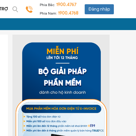
1900.4767
Phía Bắc:
 TRỢ
Đăng nhập
1900.4768
Phía Nam: