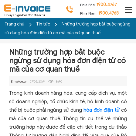
1900.4767
Phía Bắc:
1900.4768
Phía Nam:
Chuyên gia hóa đơn điện tử
Trang chủ
Tin tức
Những trường hợp bắt buộc ngừng
sử dụng hóa đơn điện tử có mã của cơ quan thuế
Những trường hợp bắt buộc
ngừng sử dụng hóa đơn điện tử có
mã của cơ quan thuế
Einvoice.vn
- 27/02/2019
3690
Trong kinh doanh hàng hóa, cung cấp dịch vụ, một
số doanh nghiệp, tổ chức kinh tế, hộ kinh doanh có
thể bị buộc phải ngừng sử dụng
hóa đơn điện tử
có
mã của cơ quan thuế. Thông tin cụ thể về những
trường hợp này được đề cập chi tiết trong dự thảo
Thông tư hướng dẫn Nghị định 119 vừa qua của Bộ