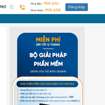
1900.4767
Phía Bắc:
 TRỢ
Đăng nhập
1900.4768
Phía Nam: