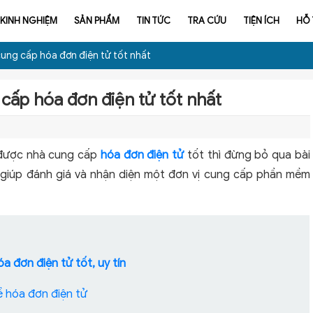
KINH NGHIỆM
SẢN PHẨM
TIN TỨC
TRA CỨU
TIỆN ÍCH
HỖ
cung cấp hóa đơn điện tử tốt nhất
 cấp hóa đơn điện tử tốt nhất
 được nhà cung cấp
hóa đơn điện tử
tốt thì đừng bỏ qua bài
í giúp đánh giá và nhận diện một đơn vị cung cấp phần mềm
óa đơn điện tử tốt, uy tín
ề hóa đơn điện tử