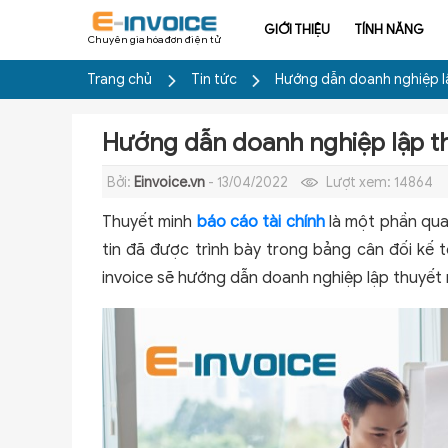
GIỚI THIỆU
TÍNH NĂNG
Chuyên gia hóa đơn điện tử
Trang chủ
Tin tức
Hướng dẫn doanh nghiệp lậ
Hướng dẫn doanh nghiệp lập th
Bởi:
Einvoice.vn
- 13/04/2022
Lượt xem:
14864
Thuyết minh
báo cáo tài chính
là một phần qua
tin đã được trình bày trong bảng cân đối kế 
invoice sẽ hướng dẫn doanh nghiệp lập thuyết 