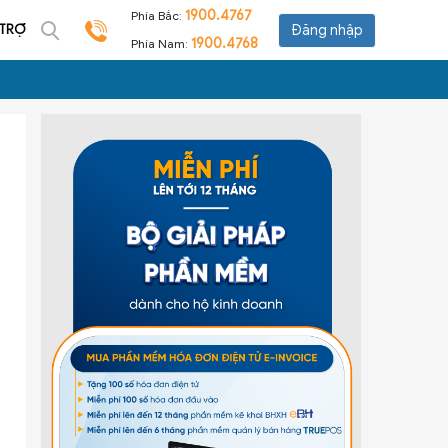
1900.4767
Phía Bắc:
 TRỢ
Đăng nhập
1900.4768
Phía Nam: