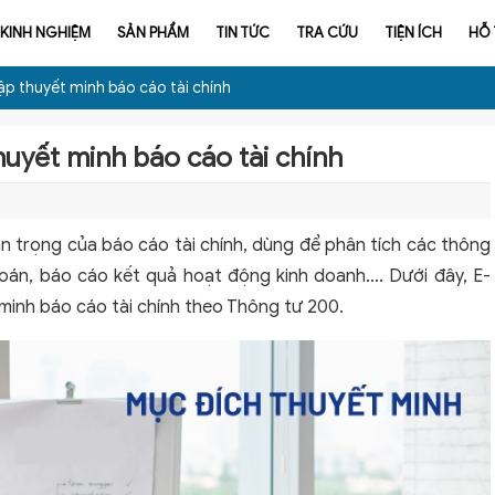
KINH NGHIỆM
SẢN PHẨM
TIN TỨC
TRA CỨU
TIỆN ÍCH
HỖ
p thuyết minh báo cáo tài chính
uyết minh báo cáo tài chính
n trọng của báo cáo tài chính, dùng để phân tích các thông
toán, báo cáo kết quả hoạt động kinh doanh…. Dưới đây, E-
minh báo cáo tài chính theo Thông tư 200.