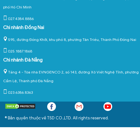
phố Hồ Chí Minh
027.4384.8886
Chi nhánh Đồng Nai
595, đường Đồng Khởi, khu phố 8, phường Tân Triều, Thành Phố Đồng Nai
025.1887.1868
Chi nhánh Đà Nẵng
Tầng 4 - Tòa nhà EVNGENCO 2, số 143, đường Xô Viết Nghệ Tĩnh, phường
Cẩm Lệ, Thành phố Đà Nẵng
023.6386.8363
© Bản quyền thuộc về TSD CO.,LTD. All rights reserved.