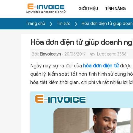
GIỚI THIỆU
TÍNH NĂNG
Chuyên gia hóa đơn điện tử
Trang chủ
Tin tức
Hóa đơn điện tử giúp doanh
Hóa đơn điện tử giúp doanh ngh
Bởi:
Einvoice.vn
- 20/06/2017
Lượt xem:
3556
Ngày nay, sự ra đời của
hóa đơn điện tử
được đ
quản lý, kiểm soát tốt hơn tình hình sử dụng hó
hóa tiết kiệm thời gian, chi phí và rất nhiều lợi í