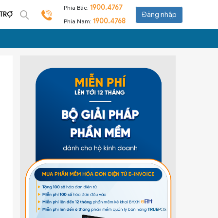
1900.4767
Phía Bắc:
 TRỢ
Đăng nhập
1900.4768
Phía Nam: