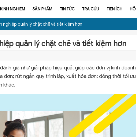
KINH NGHIỆM
SẢN PHẨM
TIN TỨC
TRA CỨU
TIỆN ÍCH
HỖ
 nghiệp quản lý chặt chẽ và tiết kiệm hơn
iệp quản lý chặt chẽ và tiết kiệm hơn
ánh giá như giải pháp hiệu quả, giúp các đơn vị kinh doanh
a đơn; rút ngắn quy trình lập, xuất hóa đơn; đồng thời tối ưu
ch khác.