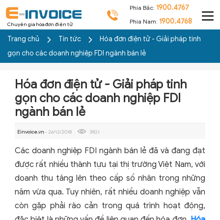
1900.4767
Phía Bắc:
1900.4768
Phía Nam:
Chuyên gia hóa đơn điện tử
Trang chủ
Tin tức
Hóa đơn điện tử - Giải pháp tinh
gọn cho các doanh nghiệp FDI ngành bán lẻ
Hóa đơn điện tử - Giải pháp tinh
gọn cho các doanh nghiệp FDI
ngành bán lẻ
Einvoice.vn
- 26/12/2018
3821
Các doanh nghiệp FDI ngành bán lẻ đã và đang đạt
được rất nhiều thành tựu tại thị trường Việt Nam, với
doanh thu tăng lên theo cấp số nhân trong những
năm vừa qua. Tuy nhiên, rất nhiều doanh nghiệp vẫn
còn gặp phải rào cản trong quá trình hoạt động,
đặc biệt là những vấn đề liên quan đến hóa đơn.
Hóa