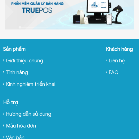
Sản phẩm
Khách hàng
Giới thiệu chung
Liên hệ
Tính năng
FAQ
Kinh nghiệm triển khai
Hỗ trợ
Hướng dẫn sử dụng
Mẫu hóa đơn
Văn bản