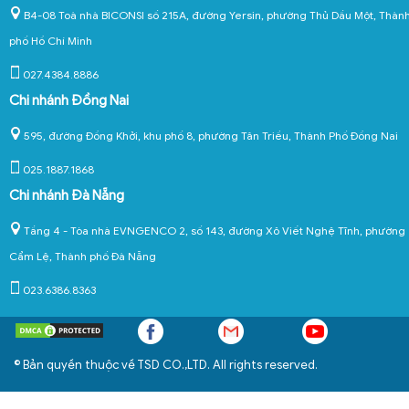
B4-08 Toà nhà BICONSI số 215A, đường Yersin, phường Thủ Dầu Một, Thàn
phố Hồ Chí Minh
027.4384.8886
Chi nhánh Đồng Nai
595, đường Đồng Khởi, khu phố 8, phường Tân Triều, Thành Phố Đồng Nai
025.1887.1868
Chi nhánh Đà Nẵng
Tầng 4 - Tòa nhà EVNGENCO 2, số 143, đường Xô Viết Nghệ Tĩnh, phường
Cẩm Lệ, Thành phố Đà Nẵng
023.6386.8363
© Bản quyền thuộc về TSD CO.,LTD. All rights reserved.