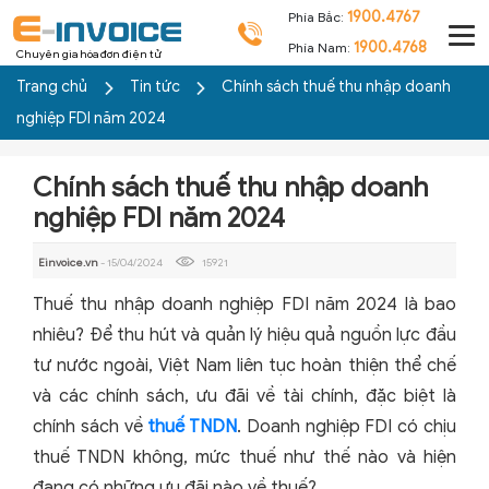
1900.4767
Phía Bắc:
1900.4768
Phía Nam:
Chuyên gia hóa đơn điện tử
Trang chủ
Tin tức
Chính sách thuế thu nhập doanh
nghiệp FDI năm 2024
Chính sách thuế thu nhập doanh
nghiệp FDI năm 2024
Einvoice.vn
- 15/04/2024
15921
Thuế thu nhập doanh nghiệp FDI năm 2024 là bao
nhiêu? Để thu hút và quản lý hiệu quả nguồn lực đầu
tư nước ngoài, Việt Nam liên tục hoàn thiện thể chế
và các chính sách, ưu đãi về tài chính, đặc biệt là
chính sách về
thuế TNDN
. Doanh nghiệp FDI có chịu
thuế TNDN không, mức thuế như thế nào và hiện
đang có những ưu đãi nào về thuế?