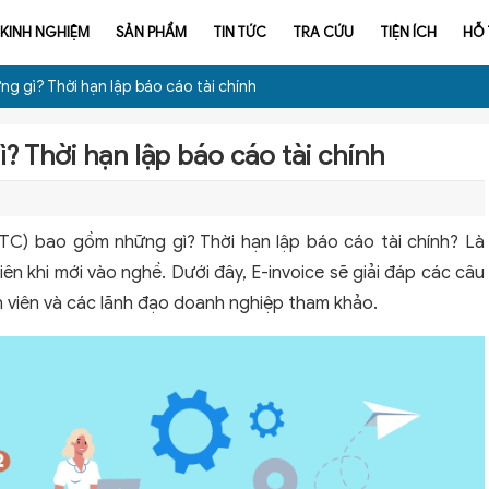
KINH NGHIỆM
SẢN PHẨM
TIN TỨC
TRA CỨU
TIỆN ÍCH
HỖ
g gì? Thời hạn lập báo cáo tài chính
? Thời hạn lập báo cáo tài chính
C) bao gồm những gì? Thời hạn lập báo cáo tài chính? Là
n khi mới vào nghề. Dưới đây, E-invoice sẽ giải đáp các câu
n viên và các lãnh đạo doanh nghiệp tham khảo.