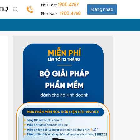
1900.4767
Phía Bắc:
 TRỢ
Đăng nhập
1900.4768
Phía Nam: