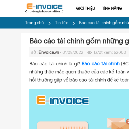
GIỚI THIỆU
TÍNH NĂNG
Chuyên gia hóa đơn điện tử
Trang chủ
Tin tức
Báo cáo tài chính gồm nhữn
Báo cáo tài chính gồm những gì
Bởi:
Einvoice.vn
- 01/08/2022
Lượt xem:
62000
Báo cáo tài chính là gì?
Báo cáo tài chính
(BCT
những thắc mắc quen thuộc của các kế toán viê
hỏi thường gặp về báo cáo tài chính để kế toá