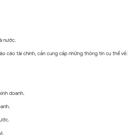
hà nước.
áo cáo tài chính, cần cung cấp những thông tin cụ thể về:
kinh doanh.
oanh.
ước.
ị.