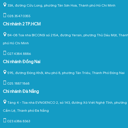
33A, đường Cửu Long, phường Tân Sơn Hoà, Thành phố Hồ Chí Minh
028.3547.0355
Chi nhánh 2 TP.HCM
B4-08 Toà nhà BICONSI số 215A, đường Yersin, phường Thủ Dầu Một, Thàn
phố Hồ Chí Minh
027.4384.8886
Chi nhánh Đồng Nai
595, đường Đồng Khởi, khu phố 8, phường Tân Triều, Thành Phố Đồng Nai
025.1887.1868
Chi nhánh Đà Nẵng
Tầng 4 - Tòa nhà EVNGENCO 2, số 143, đường Xô Viết Nghệ Tĩnh, phường
Cẩm Lệ, Thành phố Đà Nẵng
023.6386.8363