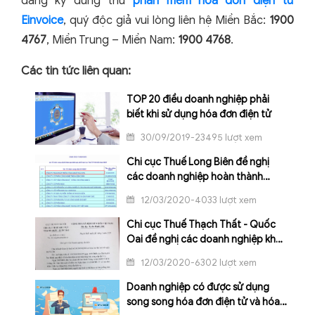
đăng ký dùng thử
phần mềm hóa đơn điện tử
Einvoice
, quý độc giả vui lòng liên hệ Miền Bắc:
1900
4767
, Miền Trung – Miền Nam:
1900 4768
.
Các tin tức liên quan:
TOP 20 điều doanh nghiệp phải
biết khi sử dụng hóa đơn điện tử
30/09/2019-23495 lượt xem
Chi cục Thuế Long Biên đề nghị
các doanh nghiệp hoàn thành
đăng ký hóa đơn điện tử ngay
12/03/2020-4033 lượt xem
trong tháng 3/2020
Chi cục Thuế Thạch Thất - Quốc
Oai đề nghị các doanh nghiệp khẩn
trương hoàn thành đăng ký hóa
12/03/2020-6302 lượt xem
đơn điện tử
Doanh nghiệp có được sử dụng
song song hóa đơn điện tử và hóa