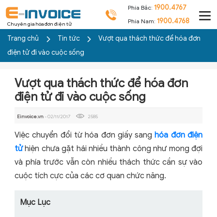
1900.4767
Phía Bắc:
1900.4768
Phía Nam:
Chuyên gia hóa đơn điện tử
Trang chủ
Tin tức
Vượt qua thách thức để hóa đơn
điện tử đi vào cuộc sống
Vượt qua thách thức để hóa đơn
điện tử đi vào cuộc sống
Einvoice.vn
- 02/11/2017
2585
Việc chuyển đổi từ hóa đơn giấy sang
hóa đơn điện
tử
hiện chưa gặt hái nhiều thành công như mong đợi
và phía trước vẫn còn nhiều thách thức cần sự vào
cuộc tích cực của các cơ quan chức năng.
Mục Lục