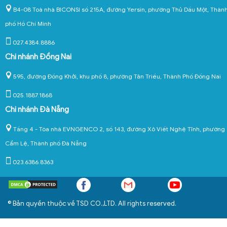
B4-08 Toà nhà BICONSI số 215A, đường Yersin, phường Thủ Dầu Một, Thàn
phố Hồ Chí Minh
027.4384.8886
Chi nhánh Đồng Nai
595, đường Đồng Khởi, khu phố 8, phường Tân Triều, Thành Phố Đồng Nai
025.1887.1868
Chi nhánh Đà Nẵng
Tầng 4 - Tòa nhà EVNGENCO 2, số 143, đường Xô Viết Nghệ Tĩnh, phường
Cẩm Lệ, Thành phố Đà Nẵng
023.6386.8363
© Bản quyền thuộc về TSD CO.,LTD. All rights reserved.