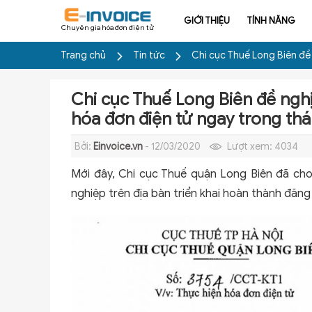
GIỚI THIỆU
TÍNH NĂNG
Chuyên gia hóa đơn điện tử
Trang chủ
Tin tức
Chi cục Thuế Long Biên đề
Chi cục Thuế Long Biên đề ngh
hóa đơn điện tử ngay trong th
Bởi:
Einvoice.vn
- 12/03/2020
Lượt xem:
4034
Mới đây, Chi cục Thuế quận Long Biên đã ch
nghiệp trên địa bàn triển khai hoàn thành đăng