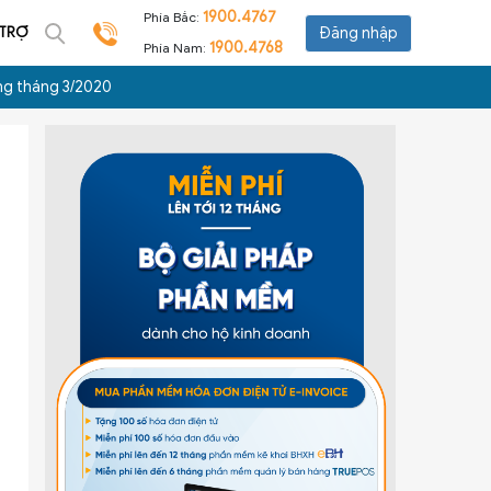
1900.4767
Phía Bắc:
 TRỢ
Đăng nhập
1900.4768
Phía Nam:
ng tháng 3/2020