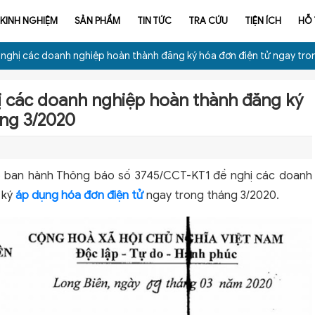
KINH NGHIỆM
SẢN PHẨM
TIN TỨC
TRA CỨU
TIỆN ÍCH
HỖ
 nghị các doanh nghiệp hoàn thành đăng ký hóa đơn điện tử ngay tro
ị các doanh nghiệp hoàn thành đăng ký
áng 3/2020
o ban hành Thông báo số 3745/CCT-KT1 đề nghị các doanh
 ký
áp dụng hóa đơn điện tử
ngay trong tháng 3/2020.