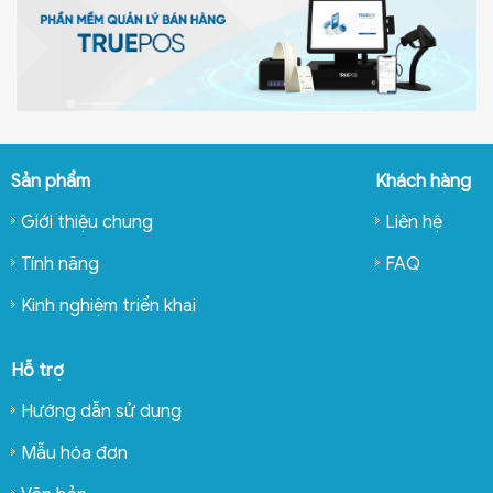
Sản phẩm
Khách hàng
Giới thiệu chung
Liên hệ
Tính năng
FAQ
Kinh nghiệm triển khai
Hỗ trợ
Hướng dẫn sử dụng
Mẫu hóa đơn