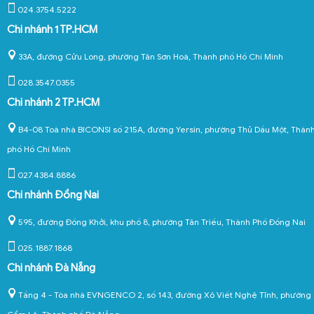
024.3754.5222
Chi nhánh 1 TP.HCM
33A, đường Cửu Long, phường Tân Sơn Hoà, Thành phố Hồ Chí Minh
028.3547.0355
Chi nhánh 2 TP.HCM
B4-08 Toà nhà BICONSI số 215A, đường Yersin, phường Thủ Dầu Một, Thàn
phố Hồ Chí Minh
027.4384.8886
Chi nhánh Đồng Nai
595, đường Đồng Khởi, khu phố 8, phường Tân Triều, Thành Phố Đồng Nai
025.1887.1868
Chi nhánh Đà Nẵng
Tầng 4 - Tòa nhà EVNGENCO 2, số 143, đường Xô Viết Nghệ Tĩnh, phường