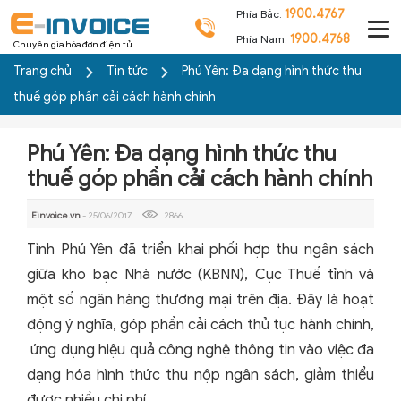
1900.4767
Phía Bắc:
1900.4768
Phía Nam:
Chuyên gia hóa đơn điện tử
Trang chủ
Tin tức
Phú Yên: Đa dạng hình thức thu
thuế góp phần cải cách hành chính
Phú Yên: Đa dạng hình thức thu
thuế góp phần cải cách hành chính
Einvoice.vn
- 25/06/2017
2866
Tỉnh Phú Yên đã triển khai phối hợp thu ngân sách
giữa kho bạc Nhà nước (KBNN), Cục Thuế tỉnh và
một số ngân hàng thương mại trên địa. Đây là hoạt
động ý nghĩa, góp phần cải cách thủ tục hành chính,
ứng dụng hiệu quả công nghệ thông tin vào việc đa
dạng hóa hình thức thu nộp ngân sách, giảm thiểu
được nhiều chi phí…