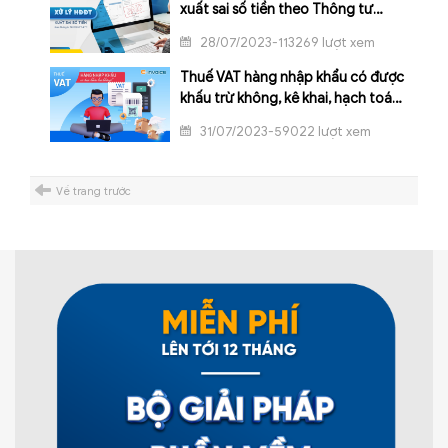
xuất sai số tiền theo Thông tư
78/2021/TT-BTC
28/07/2023-113269 lượt xem
Thuế VAT hàng nhập khẩu có được
khấu trừ không, kê khai, hạch toán
như thế nào?
31/07/2023-59022 lượt xem
Về trang trước