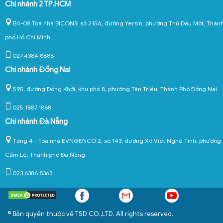
Chi nhánh 2 TP.HCM
B4-08 Toà nhà BICONSI số 215A, đường Yersin, phường Thủ Dầu Một, Thàn
phố Hồ Chí Minh
027.4384.8886
Chi nhánh Đồng Nai
595, đường Đồng Khởi, khu phố 8, phường Tân Triều, Thành Phố Đồng Nai
025.1887.1868
Chi nhánh Đà Nẵng
Tầng 4 - Tòa nhà EVNGENCO 2, số 143, đường Xô Viết Nghệ Tĩnh, phường
Cẩm Lệ, Thành phố Đà Nẵng
023.6386.8363
© Bản quyền thuộc về TSD CO.,LTD. All rights reserved.