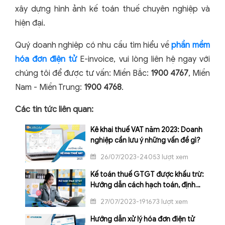
xây dựng hình ảnh kế toán thuế chuyên nghiệp và
hiện đại.
Quý doanh nghiệp có nhu cầu tìm hiểu về
phần mềm
hóa đơn điện tử
E-invoice, vui lòng liên hệ ngay với
chúng tôi để được tư vấn: Miền Bắc:
1900 4767
, Miền
Nam - Miền Trung:
1900 4768
.
Các tin tức liên quan:
Kê khai thuế VAT năm 2023: Doanh
nghiệp cần lưu ý những vấn đề gì?
26/07/2023-24053 lượt xem
Kế toán thuế GTGT được khấu trừ:
Hướng dẫn cách hạch toán, định
khoản chi tiết
27/07/2023-191673 lượt xem
Hướng dẫn xử lý hóa đơn điện tử