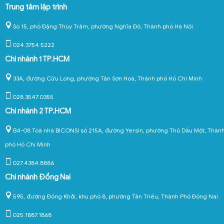
Trung tâm lập trình
Số 15, phố Đặng Thùy Trâm, phường Nghĩa Đô, Thành phố Hà Nội
024.3754.5222
Chi nhánh 1 TP.HCM
33A, đường Cửu Long, phường Tân Sơn Hoà, Thành phố Hồ Chí Minh
028.3547.0355
Chi nhánh 2 TP.HCM
B4-08 Toà nhà BICONSI số 215A, đường Yersin, phường Thủ Dầu Một, Thàn
phố Hồ Chí Minh
027.4384.8886
Chi nhánh Đồng Nai
595, đường Đồng Khởi, khu phố 8, phường Tân Triều, Thành Phố Đồng Nai
025.1887.1868