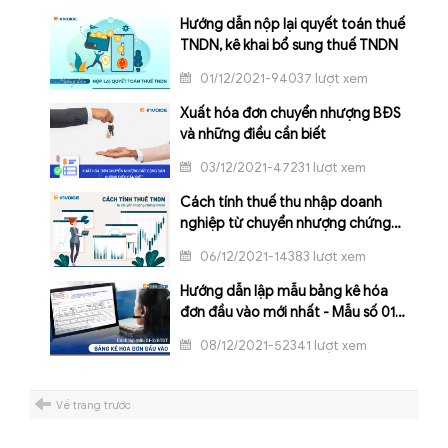
Hướng dẫn nộp lại quyết toán thuế
TNDN, kê khai bổ sung thuế TNDN
01/12/2021-94037 lượt xem
Xuất hóa đơn chuyển nhượng BĐS
và những điều cần biết
03/12/2021-47231 lượt xem
Cách tính thuế thu nhập doanh
nghiệp từ chuyển nhượng chứng
khoán
06/12/2021-14383 lượt xem
Hướng dẫn lập mẫu bảng kê hóa
đơn đầu vào mới nhất - Mẫu số 01-
2/GTGT
08/12/2021-52341 lượt xem
Về trang trước