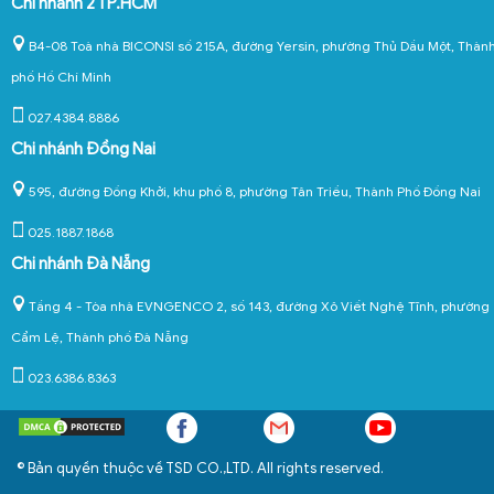
Chi nhánh 2 TP.HCM
B4-08 Toà nhà BICONSI số 215A, đường Yersin, phường Thủ Dầu Một, Thàn
phố Hồ Chí Minh
027.4384.8886
Chi nhánh Đồng Nai
595, đường Đồng Khởi, khu phố 8, phường Tân Triều, Thành Phố Đồng Nai
025.1887.1868
Chi nhánh Đà Nẵng
Tầng 4 - Tòa nhà EVNGENCO 2, số 143, đường Xô Viết Nghệ Tĩnh, phường
Cẩm Lệ, Thành phố Đà Nẵng
023.6386.8363
© Bản quyền thuộc về TSD CO.,LTD. All rights reserved.