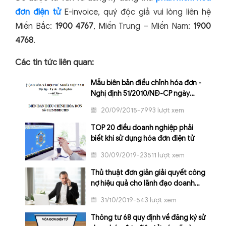
đơn điện tử
E-invoice, quý độc giả vui lòng liên hệ
Miền Bắc:
1900 4767
, Miền Trung – Miền Nam:
1900
4768
.
Các tin tức liên quan:
Mẫu biên bản điều chỉnh hóa đơn -
Nghị định 51/2010/NĐ-CP ngày
14/05/2010
20/09/2015-7993 lượt xem
TOP 20 điều doanh nghiệp phải
biết khi sử dụng hóa đơn điện tử
30/09/2019-23511 lượt xem
Thủ thuật đơn giản giải quyết công
nợ hiệu quả cho lãnh đạo doanh
nghiệp
31/10/2019-543 lượt xem
Thông tư 68 quy định về đăng ký sử