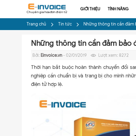
GIỚI THIỆU
TÍNH NĂNG
Chuyên gia hóa đơn điện tử
Trang chủ
Tin tức
Những thông tin cần đảm b
Những thông tin cần đảm bảo đ
Bởi:
Einvoice.vn
- 02/01/2019
Lượt xem:
8272
Thời hạn bắt buộc hoàn thành chuyển đổi s
nghiệp cần chuẩn bị và trang bị cho mình nhữ
điện tử hợp lệ.