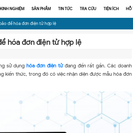
KINH NGHIỆM
SẢN PHẨM
TIN TỨC
TRA CỨU
TIỆN ÍCH
HỖ
ảo để hóa đơn điện tử hợp lệ
ể hóa đơn điện tử hợp lệ
ang sử dụng
hóa đơn điện tử
đang đến rất gần. Các doanh
ng kiến thức, trong đó có việc nhận diện được mẫu hóa đơn