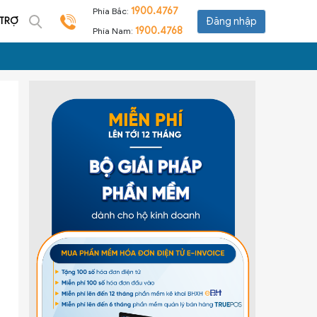
1900.4767
Phía Bắc:
 TRỢ
Đăng nhập
1900.4768
Phía Nam: