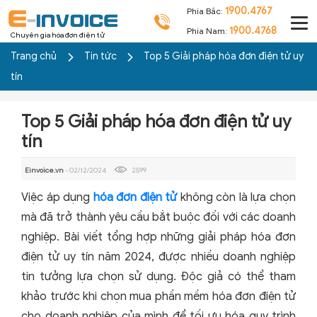
1900.4767
Phía Bắc:
1900.4768
Phía Nam:
Chuyên gia hóa đơn điện tử
Trang chủ
Tin tức
Top 5 Giải pháp hóa đơn điện tử uy
tín
Top 5 Giải pháp hóa đơn điện tử uy
tín
Einvoice.vn
- 02/12/2024
2599
Việc áp dụng
hóa đơn điện tử
không còn là lựa chọn
mà đã trở thành yêu cầu bắt buộc đối với các doanh
nghiệp. Bài viết tổng hợp những giải pháp hóa đơn
điện tử uy tín năm 2024, được nhiều doanh nghiệp
tin tưởng lựa chọn sử dụng. Độc giả có thể tham
khảo trước khi chọn mua phần mềm hóa đơn điện tử
cho doanh nghiệp của mình để tối ưu hóa quy trình