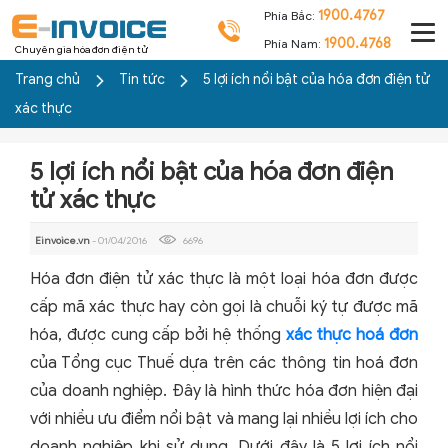
1900.4767
Phía Bắc:
1900.4768
Phía Nam:
Chuyên gia hóa đơn điện tử
Trang chủ
Tin tức
5 lợi ích nổi bật của hóa đơn điện tử
xác thực
5 lợi ích nổi bật của hóa đơn điện
tử xác thực
Einvoice.vn
- 01/04/2016
6696
Hóa đơn điện tử xác thực là một loại hóa đơn được
cấp mã xác thực hay còn gọi là chuỗi ký tự được mã
hóa, được cung cấp bởi hệ thống
xác thực hoá đơn
của Tổng cục Thuế dựa trên các thông tin hoá đơn
của doanh nghiệp. Đây là hình thức hóa đơn hiện đại
với nhiều ưu điểm nổi bật và mang lại nhiều lợi ích cho
doanh nghiệp khi sử dụng. Dưới đây là 5 lợi ích nổi