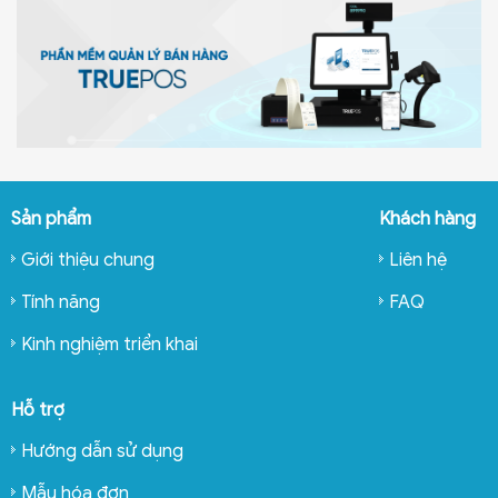
Sản phẩm
Khách hàng
Giới thiệu chung
Liên hệ
Tính năng
FAQ
Kinh nghiệm triển khai
Hỗ trợ
Hướng dẫn sử dụng
Mẫu hóa đơn