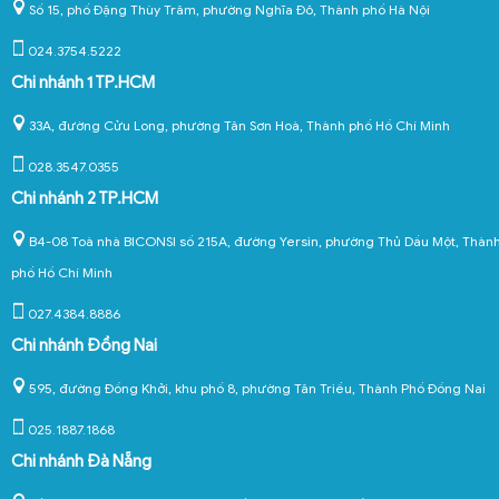
Số 15, phố Đặng Thùy Trâm, phường Nghĩa Đô, Thành phố Hà Nội
024.3754.5222
Chi nhánh 1 TP.HCM
33A, đường Cửu Long, phường Tân Sơn Hoà, Thành phố Hồ Chí Minh
028.3547.0355
Chi nhánh 2 TP.HCM
B4-08 Toà nhà BICONSI số 215A, đường Yersin, phường Thủ Dầu Một, Thàn
phố Hồ Chí Minh
027.4384.8886
Chi nhánh Đồng Nai
595, đường Đồng Khởi, khu phố 8, phường Tân Triều, Thành Phố Đồng Nai
025.1887.1868
Chi nhánh Đà Nẵng