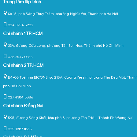
Trung tâm lập trình
Số 15, phố Đặng Thùy Trâm, phường Nghĩa Đô, Thành phố Hà Nội
024.3754.5222
Chi nhánh 1 TP.HCM
33A, đường Cửu Long, phường Tân Sơn Hoà, Thành phố Hồ Chí Minh
028.3547.0355
Chi nhánh 2 TP.HCM
B4-08 Toà nhà BICONSI số 215A, đường Yersin, phường Thủ Dầu Một, Thàn
phố Hồ Chí Minh
027.4384.8886
Chi nhánh Đồng Nai
595, đường Đồng Khởi, khu phố 8, phường Tân Triều, Thành Phố Đồng Nai
025.1887.1868