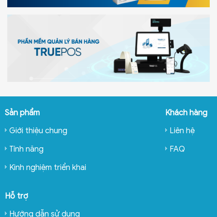
Sản phẩm
Khách hàng
Giới thiệu chung
Liên hệ
Tính năng
FAQ
Kinh nghiệm triển khai
Hỗ trợ
Hướng dẫn sử dụng