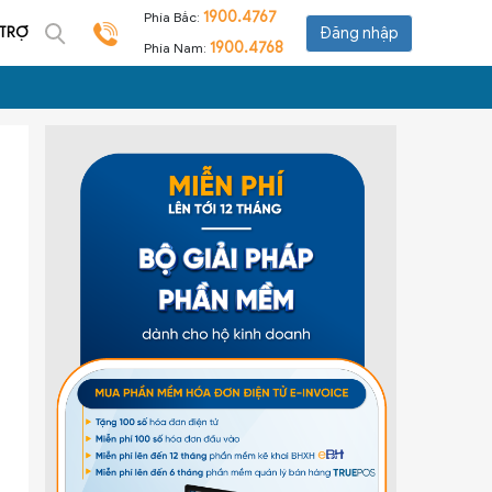
1900.4767
Phía Bắc:
 TRỢ
Đăng nhập
1900.4768
Phía Nam: