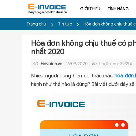
GIỚI THIỆU
TÍNH NĂNG
Chuyên gia hóa đơn điện tử
Trang chủ
Tin tức
Hóa đơn không chịu thuế c
Hóa đơn không chịu thuế có ph
nhất 2020
Bởi:
Einvoice.vn
- 16/09/2020
Lượt xem:
29394
Nhiều người dùng hiện có thắc mắc
hóa đơn 
hành như thế nào là đúng? Bài viết dưới đây sẽ 