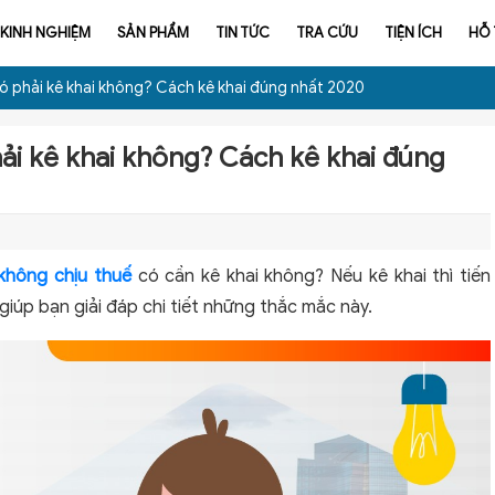
KINH NGHIỆM
SẢN PHẨM
TIN TỨC
TRA CỨU
TIỆN ÍCH
HỖ
ó phải kê khai không? Cách kê khai đúng nhất 2020
ải kê khai không? Cách kê khai đúng
không chịu thuế
có cần kê khai không? Nếu kê khai thì tiến
giúp bạn giải đáp chi tiết những thắc mắc này.