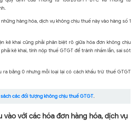
g quy định của Thông tư 156/2013/TT-BTC và Thông tư
nh.
ai những hàng hóa, dịch vụ không chịu thuế này vào hàng số 1
ện kê khai cũng phải phân biệt rõ giữa hóa đơn không chịu
hải kê khai, tính nộp thuế GTGT để tránh nhầm lẫn, sai sót
 ra bằng 0 nhưng mỗi loại lại có cách khấu trừ thuế GTGT
sách các đối tượng không chịu thuế GTGT
.
 vào với các hóa đơn hàng hóa, dịch vụ