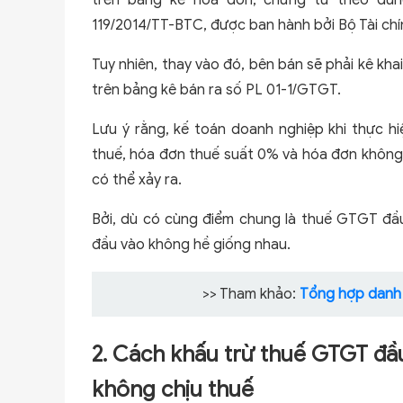
trên bảng kê hóa đơn, chứng từ theo đún
119/2014/TT-BTC, được ban hành bởi Bộ Tài chí
Tuy nhiên, thay vào đó, bên bán sẽ phải kê kh
trên bảng kê bán ra số PL 01-1/GTGT.
Lưu ý rằng, kế toán doanh nghiệp khi thực hi
thuế, hóa đơn thuế suất 0% và hóa đơn không p
có thể xảy ra.
Bởi, dù có cùng điểm chung là thuế GTGT đầu
đầu vào không hề giống nhau.
>> Tham khảo:
Tổng hợp danh 
2. Cách khấu trừ thuế GTGT đầu
không chịu thuế