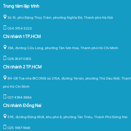
Trung tâm lập trình
Số 15, phố Đặng Thùy Trâm, phường Nghĩa Đô, Thành phố Hà Nội
024.3754.5222
Chi nhánh 1 TP.HCM
33A, đường Cửu Long, phường Tân Sơn Hoà, Thành phố Hồ Chí Minh
028.3547.0355
Chi nhánh 2 TP.HCM
B4-08 Toà nhà BICONSI số 215A, đường Yersin, phường Thủ Dầu Một, Thàn
phố Hồ Chí Minh
027.4384.8886
Chi nhánh Đồng Nai
595, đường Đồng Khởi, khu phố 8, phường Tân Triều, Thành Phố Đồng Nai
025.1887.1868