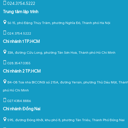
024.3754.5222
Trung tâm lập trình
Số 15, phố Đặng Thùy Trâm, phường Nghĩa Đô, Thành phố Hà Nội
024.3754.5222
Chi nhánh 1 TP.HCM
33A, đường Cửu Long, phường Tân Sơn Hoà, Thành phố Hồ Chí Minh
028.3547.0355
Chi nhánh 2 TP.HCM
B4-08 Toà nhà BICONSI số 215A, đường Yersin, phường Thủ Dầu Một, Thàn
phố Hồ Chí Minh
027.4384.8886
Chi nhánh Đồng Nai
595, đường Đồng Khởi, khu phố 8, phường Tân Triều, Thành Phố Đồng Nai