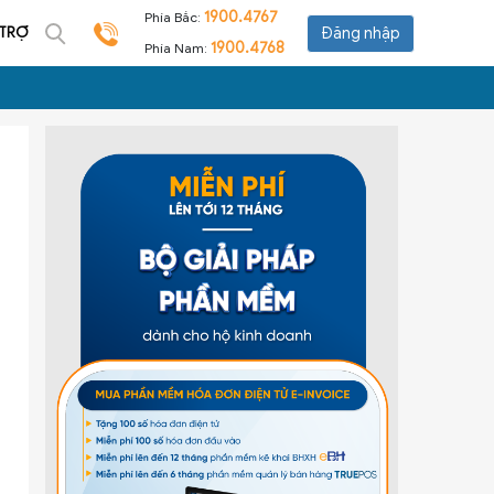
1900.4767
Phía Bắc:
 TRỢ
Đăng nhập
1900.4768
Phía Nam: