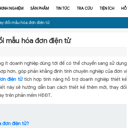
KINH NGHIỆM
SẢN PHẨM
TIN TỨC
TRA CỨU
TIỆN ÍCH
HỖ
ay đổi mẫu hóa đơn điện tử
i mẫu hóa đơn điện tử
ng ít doanh nghiệp dùng tới để có thể chuyển sang sử dụng
ợp hơn, góp phần khẳng định tính chuyên nghiệp của đơn vị
ơn điện tử
tích hợp tính năng hỗ trợ doanh nghiệp thiết kế
iết này sẽ hướng dẫn bạn cách thiết kế thêm mới, thay đổi
gay trên phần mềm HĐĐT.
a đơn điện tử?