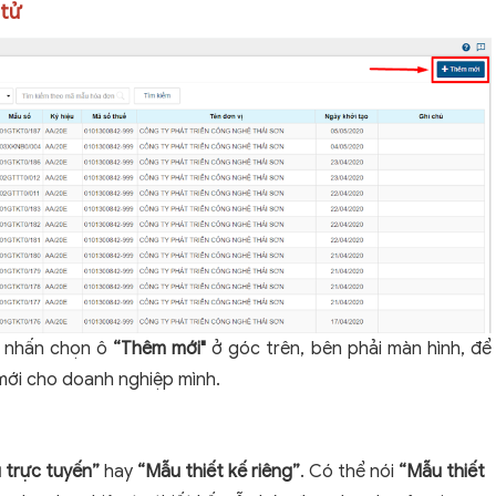
 tử
n nhấn chọn ô
“Thêm mới"
ở góc trên, bên phải màn hình, để
ới cho doanh nghiệp mình.
 trực tuyến”
hay
“Mẫu thiết kế riêng”
. Có thể nói
“Mẫu thiết