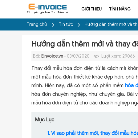
GIỚI THIỆU
TÍNH NĂNG
Chuyên gia hóa đơn điện tử
Trang chủ
Tin tức
Hướng dẫn thêm mới và th
Hướng dẫn thêm mới và thay đổ
Bởi:
Einvoice.vn
- 03/07/2020
Lượt xem:
29066
Thay đổi mẫu hóa đơn điện tử là cách mà khô
một mẫu hóa đơn thiết kế khác đẹp hơn, phù h
mình. Hiện nay, đã có một số phần mềm
hóa đ
hóa đơn chuyên nghiệp, như chuyên gia. Bài v
mẫu hóa đơn điện tử cho các doanh nghiệp n
Mục Lục
1. Vì sao phải thêm mới, thay đổi mẫu hó