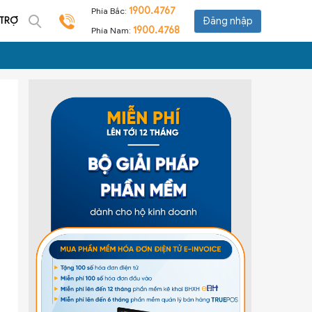
1900.4767
Phía Bắc:
 TRỢ
Đăng nhập
1900.4768
Phía Nam: