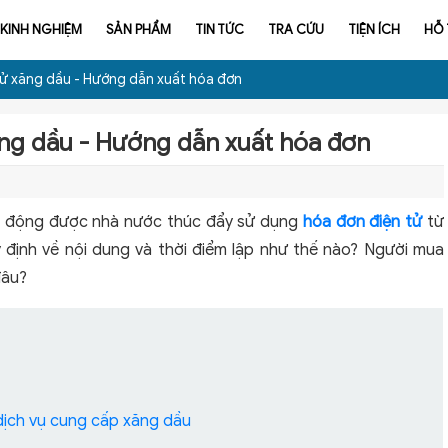
KINH NGHIỆM
SẢN PHẨM
TIN TỨC
TRA CỨU
TIỆN ÍCH
HỖ
tử xăng dầu - Hướng dẫn xuất hóa đơn
ăng dầu - Hướng dẫn xuất hóa đơn
t động được nhà nước thúc đẩy sử dụng
hóa đơn điện tử
từ
định về nội dung và thời điểm lập như thế nào? Người mua
đâu?
 dịch vụ cung cấp xăng dầu