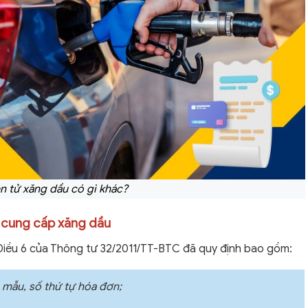
n tử xăng dầu có gì khác?
vụ cung cấp xăng dầu
, Điều 6 của Thông tư 32/2011/TT-BTC đã quy định bao gồm:
u mẫu, số thứ tự hóa đơn;