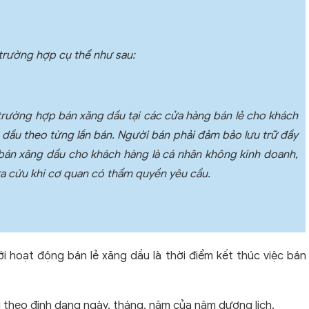
 trường hợp cụ thể như sau:
i trường hợp bán xăng dầu tại các cửa hàng bán lẻ cho khách
g dầu theo từng lần bán. Người bán phải đảm bảo lưu trữ đầy
bán xăng dầu cho khách hàng là cá nhân không kinh doanh,
ra cứu khi cơ quan có thẩm quyền yêu cầu.
ới hoạt động bán lẻ xăng dầu là thời điểm kết thúc việc bán
hị theo định dạng ngày, tháng, năm của năm dương lịch.