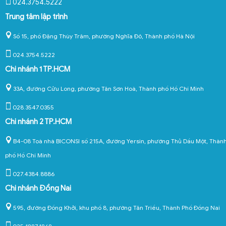
024.3754.5222
Trung tâm lập trình
Số 15, phố Đặng Thùy Trâm, phường Nghĩa Đô, Thành phố Hà Nội
024.3754.5222
Chi nhánh 1 TP.HCM
33A, đường Cửu Long, phường Tân Sơn Hoà, Thành phố Hồ Chí Minh
028.3547.0355
Chi nhánh 2 TP.HCM
B4-08 Toà nhà BICONSI số 215A, đường Yersin, phường Thủ Dầu Một, Thàn
phố Hồ Chí Minh
027.4384.8886
Chi nhánh Đồng Nai
595, đường Đồng Khởi, khu phố 8, phường Tân Triều, Thành Phố Đồng Nai