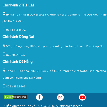
Chi nhánh 2 TP.HCM
B4-08 Toà nhà BICONSI số 215A, đường Yersin, phường Thủ Dầu Một, Thàn
phố Hồ Chí Minh
027.4384.8886
Chi nhánh Đồng Nai
595, đường Đồng Khởi, khu phố 8, phường Tân Triều, Thành Phố Đồng Nai
025.1887.1868
Chi nhánh Đà Nẵng
Tầng 4 - Tòa nhà EVNGENCO 2, số 143, đường Xô Viết Nghệ Tĩnh, phường
Cẩm Lệ, Thành phố Đà Nẵng
023.6386.8363
© Bản quyền thuộc về TSD CO.,LTD. All rights reserved.