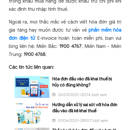
trong khâu mua hàng để được khấu trừ chi phí khi
xác định thu nhập tính thuế.
Ngoài ra, mọi thắc mắc về cách viết hóa đơn giá trị
gia tăng hay muốn được tư vấn về
phần mềm hóa
đơn điện tử
E-invoice hoàn toàn miễn phí, bạn vui
lòng liên hệ: Miền Bắc:
1900 4767
, Miền Nam - Miền
Trung:
1900 4768
.
Các tin tức liên quan:
Hóa đơn đầu vào đã khai thuế bị
hủy có đúng không?
26/03/2021-12274 lượt xem
Hướng dẫn xử lý sai sót với hóa đơn
đầu vào đã kê khai thuế
01/04/2021-28307 lượt xem