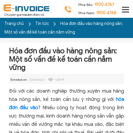
1900.4767
Phía Bắc:
1900.4768
Phía Nam:
Chuyên gia hóa đơn điện tử
Trang chủ
Tin tức
Hóa đơn đầu vào hàng nông sản:
Một số vấn đề kế toán cần nắm vững
Hóa đơn đầu vào hàng nông sản:
Một số vấn đề kế toán cần nắm
vững
Einvoice.vn
- 22/04/2021
130719
Đối với các doanh nghiệp thường xuyên mua hàng
hóa nông sản, kế toán cần lưu ý những gì với
hóa
đơn đầu vào
? Nhiều công ty hoạt động trong lĩnh
vực thương mại, kinh doanh hàng nông sản vẫn gặp
nhiều vấn đề vướng mắc tại khâu mua vào, đặc biệt
là về hóa đơn, tính chi phí và thuế. Bài viết dưới đây