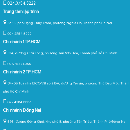
024.3754.5222
Trung tâm lập trình
Số 15, phố Đặng Thùy Trâm, phường Nghĩa Đô, Thành phố Hà Nội
024.3754.5222
Chi nhánh 1 TP.HCM
33A, đường Cửu Long, phường Tân Sơn Hoà, Thành phố Hồ Chí Minh
028.3547.0355
Chi nhánh 2 TP.HCM
B4-08 Toà nhà BICONSI số 215A, đường Yersin, phường Thủ Dầu Một, Thàn
phố Hồ Chí Minh
027.4384.8886
Chi nhánh Đồng Nai
595, đường Đồng Khởi, khu phố 8, phường Tân Triều, Thành Phố Đồng Nai