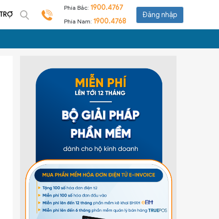
1900.4767
Phía Bắc:
 TRỢ
Đăng nhập
1900.4768
Phía Nam: