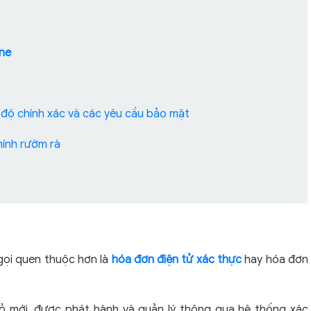
ine
 độ chính xác và các yêu cầu bảo mật
hính rườm rà
gọi quen thuộc hơn là
hóa đơn điện tử xác thực
hay hóa đơn
ỏ mới, được phát hành và quản lý thông qua hệ thống xác