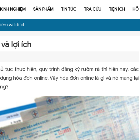
KINH NGHIỆM
SẢN PHẨM
TIN TỨC
TRA CỨU
TIỆN ÍCH
HỖ
iệm và lợi ích
và lợi ích
ủ tục thực hiện, quy trình đăng ký rườm rà thì hiện nay, các
ng hóa đơn online. Vậy hóa đơn online là gì và nó mang lại
ụng?