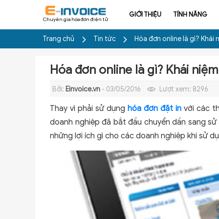
GIỚI THIỆU
TÍNH NĂNG
Chuyên gia hóa đơn điện tử
Trang chủ
Tin tức
Hóa đơn online là gì? Khái n
Hóa đơn online là gì? Khái niệm 
Bởi:
Einvoice.vn
- 03/05/2016
Lượt xem:
8296
Thay vì phải sử dụng
hóa đơn đặt in
với các th
doanh nghiệp đã bắt đầu chuyển dần sang sử dụ
những lợi ích gì cho các doanh nghiệp khi sử d