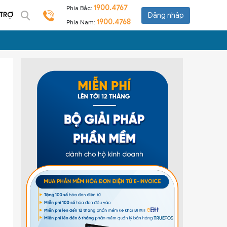
1900.4767
Phía Bắc:
 TRỢ
Đăng nhập
1900.4768
Phía Nam: