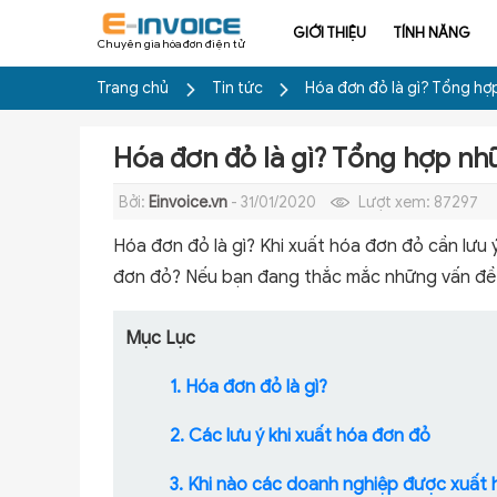
GIỚI THIỆU
TÍNH NĂNG
Chuyên gia hóa đơn điện tử
Trang chủ
Tin tức
Hóa đơn đỏ là gì? Tổng hợ
Hóa đơn đỏ là gì? Tổng hợp nh
Bởi:
Einvoice.vn
- 31/01/2020
Lượt xem:
87297
Hóa đơn đỏ là gì? Khi xuất hóa đơn đỏ cần lưu
đơn đỏ? Nếu bạn đang thắc mắc những vấn đề t
Mục Lục
1. Hóa đơn đỏ là gì?
2. Các lưu ý khi xuất hóa đơn đỏ
3. Khi nào các doanh nghiệp được xuất