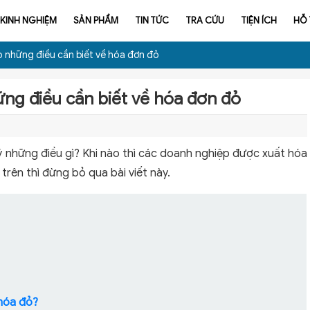
KINH NGHIỆM
SẢN PHẨM
TIN TỨC
TRA CỨU
TIỆN ÍCH
HỖ
p những điều cần biết về hóa đơn đỏ
ững điều cần biết về hóa đơn đỏ
 ý những điều gì? Khi nào thì các doanh nghiệp được xuất hóa
rên thì đừng bỏ qua bài viết này.
 hóa đỏ?