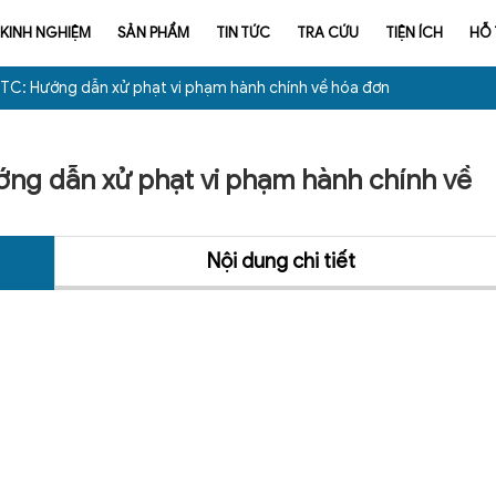
KINH NGHIỆM
SẢN PHẨM
TIN TỨC
TRA CỨU
TIỆN ÍCH
HỖ
TC: Hướng dẫn xử phạt vi phạm hành chính về hóa đơn
ớng dẫn xử phạt vi phạm hành chính về
Nội dung chi tiết