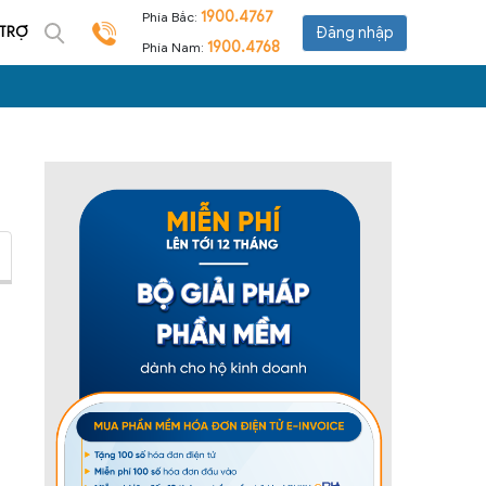
1900.4767
Phía Bắc:
 TRỢ
Đăng nhập
1900.4768
Phía Nam: