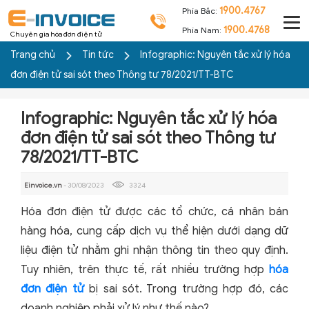
1900.4767
Phía Bắc:
1900.4768
Phía Nam:
Chuyên gia hóa đơn điện tử
Trang chủ
Tin tức
Infographic: Nguyên tắc xử lý hóa
đơn điện tử sai sót theo Thông tư 78/2021/TT-BTC
Infographic: Nguyên tắc xử lý hóa
đơn điện tử sai sót theo Thông tư
78/2021/TT-BTC
Einvoice.vn
- 30/08/2023
3324
Hóa đơn điện tử được các tổ chức, cá nhân bán
hàng hóa, cung cấp dịch vụ thể hiện dưới dạng dữ
liệu điện tử nhằm ghi nhận thông tin theo quy định.
Tuy nhiên, trên thực tế, rất nhiều trường hợp
hóa
đơn điện tử
bị sai sót. Trong trường hợp đó, các
doanh nghiệp phải xử lý như thế nào?