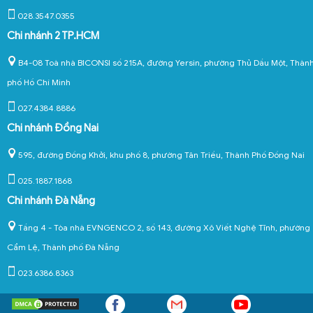
028.3547.0355
Chi nhánh 2 TP.HCM
B4-08 Toà nhà BICONSI số 215A, đường Yersin, phường Thủ Dầu Một, Thàn
phố Hồ Chí Minh
027.4384.8886
Chi nhánh Đồng Nai
595, đường Đồng Khởi, khu phố 8, phường Tân Triều, Thành Phố Đồng Nai
025.1887.1868
Chi nhánh Đà Nẵng
Tầng 4 - Tòa nhà EVNGENCO 2, số 143, đường Xô Viết Nghệ Tĩnh, phường
Cẩm Lệ, Thành phố Đà Nẵng
023.6386.8363