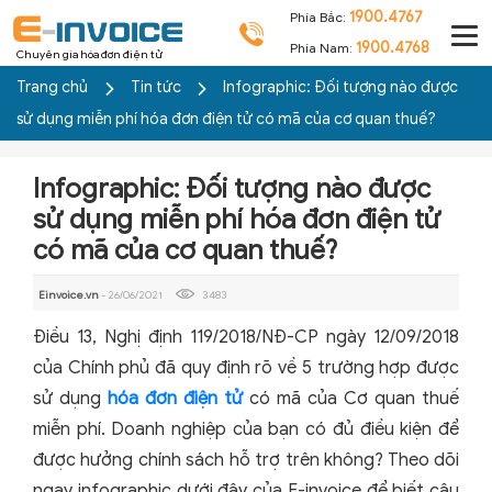
1900.4767
Phía Bắc:
1900.4768
Phía Nam:
Chuyên gia hóa đơn điện tử
Trang chủ
Tin tức
Infographic: Đối tượng nào được
sử dụng miễn phí hóa đơn điện tử có mã của cơ quan thuế?
Infographic: Đối tượng nào được
sử dụng miễn phí hóa đơn điện tử
có mã của cơ quan thuế?
Einvoice.vn
- 26/06/2021
3483
Điều 13, Nghị định 119/2018/NĐ-CP ngày 12/09/2018
của Chính phủ đã quy định rõ về 5 trường hợp được
sử dụng
hóa đơn điện tử
có mã của Cơ quan thuế
miễn phí. Doanh nghiệp của bạn có đủ điều kiện để
được hưởng chính sách hỗ trợ trên không? Theo dõi
ngay infographic dưới đây của E-invoice để biết câu