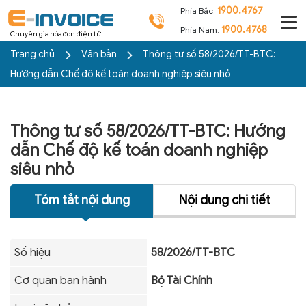
1900.4767
Phía Bắc:
1900.4768
Phía Nam:
Chuyên gia hóa đơn điện tử
Trang chủ
Văn bản
Thông tư số 58/2026/TT-BTC:
Hướng dẫn Chế độ kế toán doanh nghiệp siêu nhỏ
Thông tư số 58/2026/TT-BTC: Hướng
dẫn Chế độ kế toán doanh nghiệp
siêu nhỏ
Tóm tắt nội dung
Nội dung chi tiết
Số hiệu
58/2026/TT-BTC
Cơ quan ban hành
Bộ Tài Chính