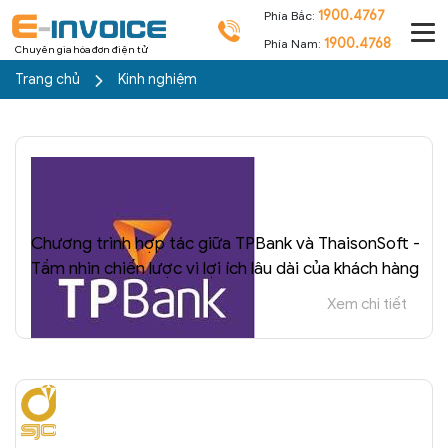
1900.4767
Phía Bắc:
1900.4768
Phía Nam:
Chuyên gia hóa đơn điện tử
Trang chủ
Kinh nghiệm
Chương trình hợp tác giữa TPBank và ThaisonSoft -
Tầm nhìn chiến lược vì lợi ích lâu dài của khách hàng
Xem chi tiết