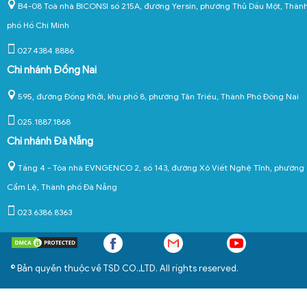
B4-08 Toà nhà BICONSI số 215A, đường Yersin, phường Thủ Dầu Một, Thàn
phố Hồ Chí Minh
027.4384.8886
Chi nhánh Đồng Nai
595, đường Đồng Khởi, khu phố 8, phường Tân Triều, Thành Phố Đồng Nai
025.1887.1868
Chi nhánh Đà Nẵng
Tầng 4 - Tòa nhà EVNGENCO 2, số 143, đường Xô Viết Nghệ Tĩnh, phường
Cẩm Lệ, Thành phố Đà Nẵng
023.6386.8363
© Bản quyền thuộc về TSD CO.,LTD. All rights reserved.